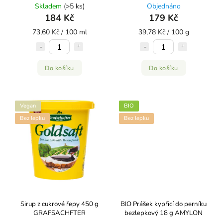
Skladem
(>5 ks)
Objednáno
184 Kč
179 Kč
73,60 Kč / 100 ml
39,78 Kč / 100 g
Do košíku
Do košíku
Vegan
BIO
Bez lepku
Bez lepku
Sirup z cukrové řepy 450 g
BIO Prášek kypřicí do perníku
GRAFSACHFTER
bezlepkový 18 g AMYLON