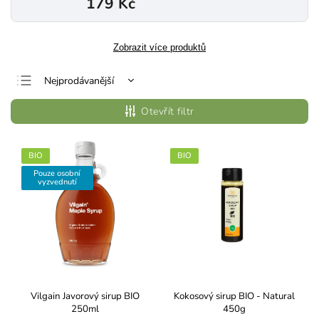
179 Kč
Zobrazit více produktů
Nejprodávanější
Nejlevnější
Otevřít filtr
Nejdražší
Abecedně
BIO
BIO
Pouze osobní
vyzvednutí
Vilgain Javorový sirup BIO
Kokosový sirup BIO - Natural
250ml
450g