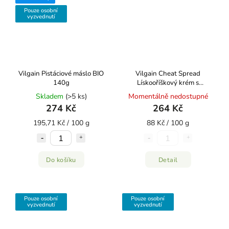
Pouze osobní
vyzvednutí
Vilgain Pistáciové máslo BIO
Vilgain Cheat Spread
140g
Lískooříškový krém s
čokoládou 300 g
Skladem
(>5 ks)
Momentálně nedostupné
274 Kč
264 Kč
195,71 Kč / 100 g
88 Kč / 100 g
Do košíku
Detail
Pouze osobní
Pouze osobní
vyzvednutí
vyzvednutí