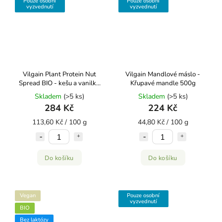
Pouze osobní
Pouze osobní
vyzvednutí
vyzvednutí
Vilgain Plant Protein Nut
Vilgain Mandlové máslo ⁠-
Spread BIO - kešu a vanilka
Křupavé mandle 500g
250 g
Skladem
(>5 ks)
Skladem
(>5 ks)
284 Kč
224 Kč
113,60 Kč / 100 g
44,80 Kč / 100 g
Do košíku
Do košíku
Vegan
Pouze osobní
vyzvednutí
BIO
Bez laktózy