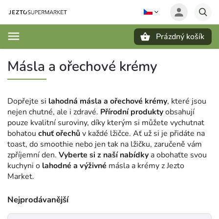
Prázdný košík
Hledat
Másla a ořechové krémy
Dopřejte si
lahodná másla a ořechové krémy
, které jsou
nejen chutné, ale i zdravé.
Přírodní produkty
obsahují
pouze kvalitní suroviny, díky kterým si můžete vychutnat
bohatou
chuť ořechů
v každé lžičce. Ať už si je přidáte na
toast, do smoothie nebo jen tak na lžičku, zaručeně vám
zpříjemní den.
Vyberte si z naší nabídky
a obohaťte svou
kuchyni o
lahodné a výživné
másla a krémy z Jezto
Market.
Nejprodávanější