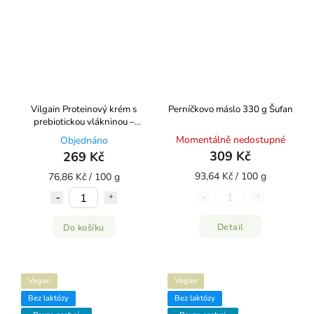
Vilgain Proteinový krém s
Perníčkovo máslo 330 g Šufan
prebiotickou vlákninou ⁠–⁠
Lískové ořechy s čokoládou
Momentálně nedostupné
Objednáno
⁠350g
309 Kč
269 Kč
93,64 Kč / 100 g
76,86 Kč / 100 g
Detail
Do košíku
Vegan
Vegan
Bez laktózy
Bez laktózy