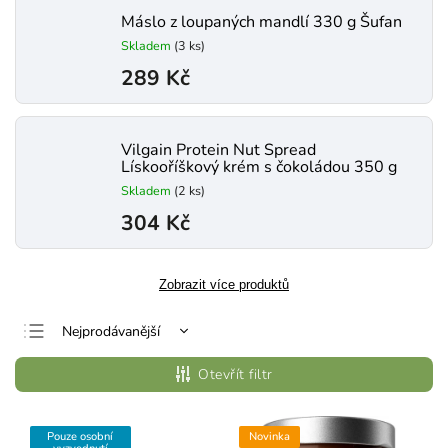
Máslo z loupaných mandlí 330 g Šufan
Skladem
(3 ks)
289 Kč
Vilgain Protein Nut Spread
Lískooříškový krém s čokoládou 350 g
Skladem
(2 ks)
304 Kč
Zobrazit více produktů
Nejprodávanější
Nejlevnější
Otevřít filtr
Nejdražší
Abecedně
Pouze osobní
Novinka