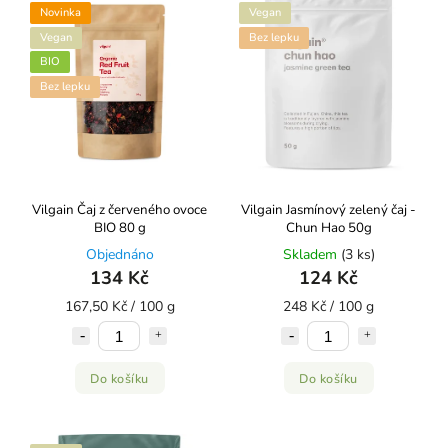
Abecedně
Novinka
Vegan
Vegan
Bez lepku
BIO
Bez lepku
Vilgain Čaj z červeného ovoce
Vilgain Jasmínový zelený čaj ⁠-
BIO 80 g
Chun Hao 50g
Objednáno
Skladem
(3 ks)
134 Kč
124 Kč
167,50 Kč / 100 g
248 Kč / 100 g
Do košíku
Do košíku