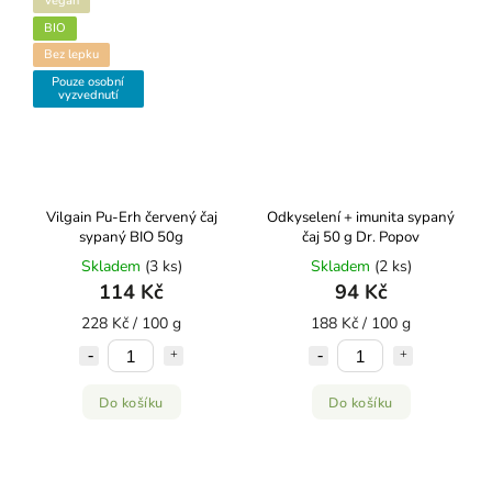
Vegan
BIO
Bez lepku
Pouze osobní
vyzvednutí
Vilgain Pu-Erh červený čaj
Odkyselení + imunita sypaný
sypaný BIO 50g
čaj 50 g Dr. Popov
Skladem
(3 ks)
Skladem
(2 ks)
114 Kč
94 Kč
228 Kč / 100 g
188 Kč / 100 g
Do košíku
Do košíku