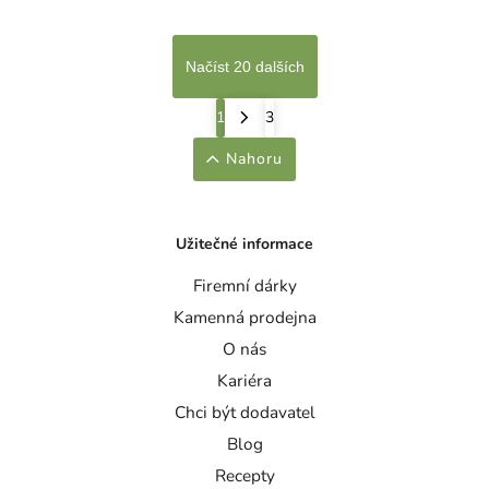
Načíst 20 dalších
1
3
Nahoru
Užitečné informace
Firemní dárky
Kamenná prodejna
O nás
Kariéra
Chci být dodavatel
Blog
Recepty