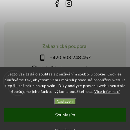
Zákaznická podpora:
+420 603 248 457
info@jeztosupermarket.cz
Jezto vás žádá o souhlas s používáním souboru cookie. Cookies
používáme tak, abychom vám umožnili pohodlné prohlížení webu a
zlepšili zážitek z nakupování. Díky analýze provozu webu neustále
zlepšujeme jeho funkce, výkon a použitelnost.
Více informací
Nastavení
Copyright 2026
Jezto Supermarket
. Všechna práva vyhrazena.
Vytvořil
Shoptet
| Design
Shoptak.cz
Souhlasím