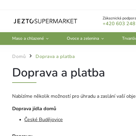
Zákaznická podpora
+420 603 248
Maso a chlazené
Ovoce a zelenina
Trvanli
Domů
Doprava a platba
/
Doprava a platba
Nabízíme několik možností pro úhradu a zaslání vaší obje
Doprava jídla domů
České Budějovice