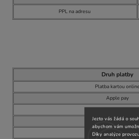
PPL na adresu
Druh platby
Platba kartou onlin
Apple pay
Google pay
Jezto vás žádá o sou
Online bankovní přev
abychom vám umožnili
Bankovní převod
Díky analýze provoz