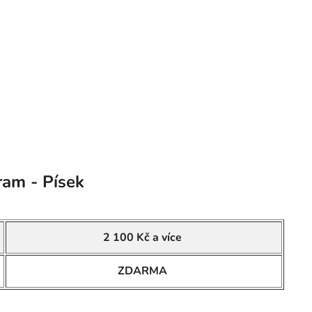
ram - Písek
2 100 Kč a více
ZDARMA