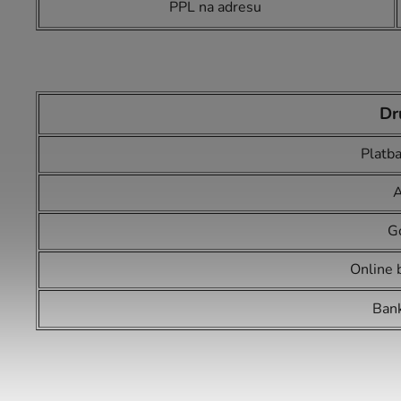
PPL na adresu
Dr
Platba
A
G
Online 
Bank