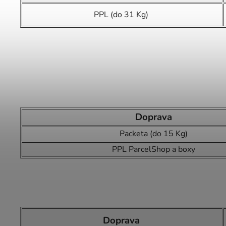
PPL (do 31 Kg)
Doprava
Packeta (do 15 Kg)
PPL ParcelShop a boxy
Doprava