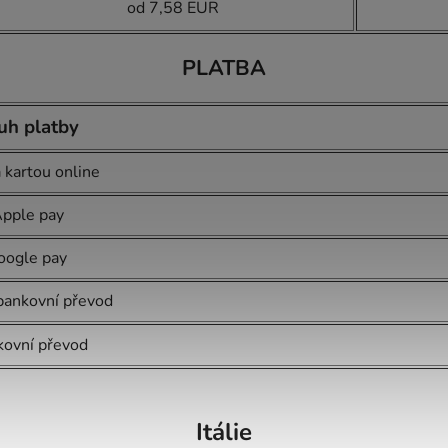
od 7,58 EUR
PLATBA
uh platby
 kartou online
pple pay
oogle pay
bankovní převod
ovní převod
Itálie