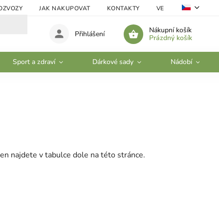
OZVOZY
JAK NAKUPOVAT
KONTAKTY
VELKOOBCHOD
Nákupní košík
Přihlášení
Prázdný košík
Sport a zdraví
Dárkové sady
Nádobí
en najdete v tabulce dole na této stránce.