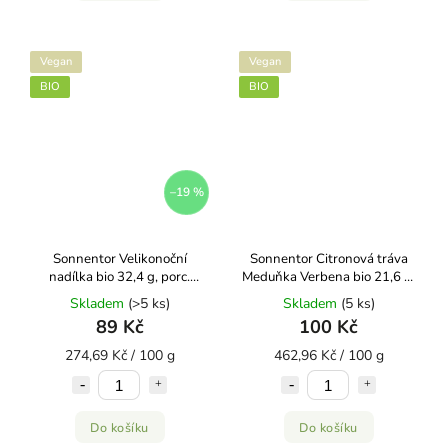
Vegan
Vegan
BIO
BIO
–19 %
Sonnentor Velikonoční
Sonnentor Citronová tráva
nadílka bio 32,4 g, porc.
Meduňka Verbena bio 21,6 g,
dvoukomorový
porc. dvoukomorový
Skladem
(>5 ks)
Skladem
(5 ks)
89 Kč
100 Kč
274,69 Kč / 100 g
462,96 Kč / 100 g
Do košíku
Do košíku