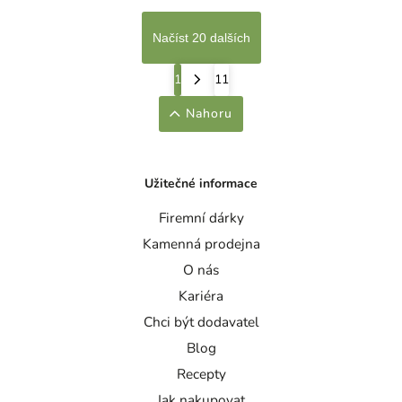
Načíst 20 dalších
1
11
Nahoru
Užitečné informace
Firemní dárky
Kamenná prodejna
O nás
Kariéra
Chci být dodavatel
Blog
Recepty
Jak nakupovat