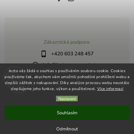
Zákaznická podpora:
+420 603 248 457
info@jeztosupermarket.cz
Jezto vás žádá o souhlas s používáním souboru cookie. Cookies
používáme tak, abychom vám umožnili pohodlné prohlížení webu a
zlepšili zážitek z nakupování. Díky analýze provozu webu neustále
zlepšujeme jeho funkce, výkon a použitelnost.
Více informací
Nastavení
Copyright 2026
Jezto Supermarket
. Všechna práva vyhrazena.
Vytvořil
Shoptet
| Design
Shoptak.cz
Souhlasím
Odmítnout