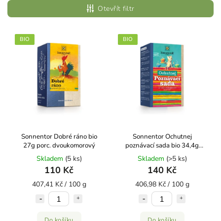
Nejlevnější
Otevřít filtr
Nejdražší
Abecedně
BIO
BIO
Sonnentor Dobré ráno bio
Sonnentor Ochutnej
27g porc. dvoukomorový
poznávací sada bio 34,4g
porc. dvoukomorový
Skladem
(5 ks)
Skladem
(>5 ks)
110 Kč
140 Kč
407,41 Kč / 100 g
406,98 Kč / 100 g
Do košíku
Do košíku