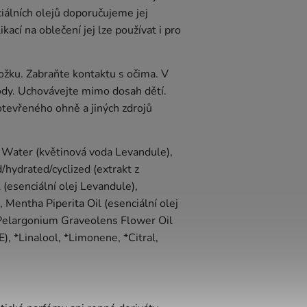
iálních olejů doporučujeme jej
kací na oblečení jej lze používat i pro
ožku. Zabraňte kontaktu s očima. V
ody. Uchovávejte mimo dosah dětí.
otevřeného ohně a jiných zdrojů
 Water (květinová voda Levandule),
hydrated/cyclized (extrakt z
 (esenciální olej Levandule),
 Mentha Piperita Oil (esenciální olej
, Pelargonium Graveolens Flower Oil
), *Linalool, *Limonene, *Citral,