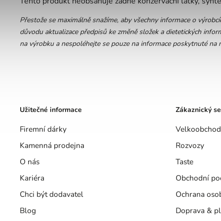
Tento produkt neobsahuje žádné konzervační látky, synte
Přestože se maximálně snažíme, aby všechny informace o výrobcích
důvodu aktualizace předpisů ke změně složek a dietetických inform
na výrobku a nespoléhejte se pouze na informace poskytnuté na n
Užitečné informace
Zákaznický se
Firemní dárky
Velkoobchod
Kamenná prodejna
Rozvozy
O nás
Taste
Kariéra
Obchodní po
Chci být dodavatel
Ochrana oso
Blog
Doprava & pl