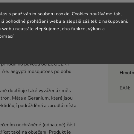
hlas s používáním souboru cookie. Cookies používáme tak,
Doplňk
 pohodlné prohlížení webu a zlepšili zážitek z nakupování.
u webu neustále zlepšujeme jeho funkce, výkon a
formací
 získaný z esenciálního oleje
yskytuje v přírodě jako součást
je registrován podle směrnice o
Katego
ukt přírodního původu od ECOCERT.
ti Ae. aegypti mosquitoes po dobu
Hmotn
EAN
:
ivně doplňuje také vyvážená směs
itron, Máta a Geranium, které jsou
klidňují podrážděná a zarudlá místa
lečením nechráněné (odhalené) části
říkat také na oblečení. Produkt je