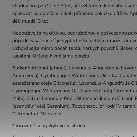
vhodný pro použití od 3 let, ale vzhledem k obsahu esenc
aplikovat na oblečení, nikoli přímo na pokožku dítěte. Apli
děti mladší 3 let.
Nepoužívejte na citlivou, podrážděnou a poškozenou pok
případě zasažení očí je vypláchněte velkým množstvím v
Uchovávejte mimo dosah tepla, horkých povrchů, jisker, 
zapálení. Určeno k vnějšímu použití.
Složení:
Alcohol (etanol), Lavandula Angustifolia Flower
Aqua (voda), Cymbopogon Winterianus Oil – fractionated/
esenciálního oleje Citronella), Lavandula Angustifolia Oil
Cymbopogon Winterianus Oil (esenciální olej Citronella),
Máta), Citrus Limonum Peel Oil (esenciální olej Citron)
(esenciální olej Geranium), Tocopherol (přírodní Vitamín E
*Citronellol, *Geraniol
*přirozeně se vyskytující v silicích