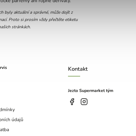
tické parfémy ani ropné deriváty.
 byly aktuální a správné, může dojít z
ací. Proto si prosím vždy přečtěte etiketu
ašich stránkách.
rvis
Kontakt
Jezto Supermarket tým
dmínky
bních údajů
atba