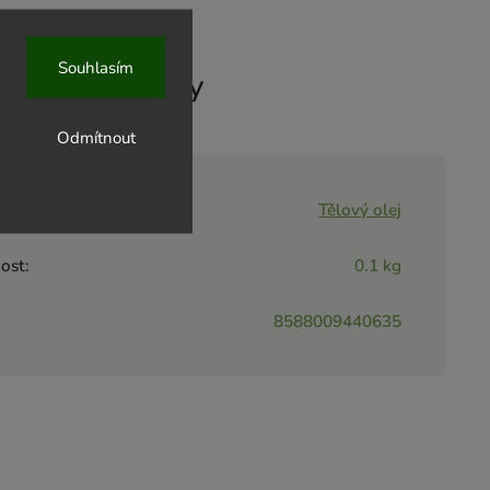
Souhlasím
ové parametry
Odmítnout
rie
:
Tělový olej
ost
:
0.1 kg
8588009440635