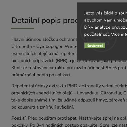
Jezto vás žádá o sou
Detailní popis produktu
abychom vám umožnili
Díky analýze provoz
použitelnost.
Více in
Hlavní účinnou složkou ochranného spreje je extrakt PMD
Citronella – Cymbopogon Winterianus Oil. Přirozeně se v
Nastavení
esenciálních olejů a má repelentní účinky. Tento extrakt 
biocidních přípravcích (BPR) a je certifikován jako prod
Klinické testování extraktu prokázalo účinnost 95 % pro
průměrně 4 hodin po aplikaci.
Repelentní účinky extraktu PMD z citronelly velmi efekt
organických esenciálních olejů – Levandule, Citronella, C
také dobře známé tím, že účinně odpuzují hmyz, zároveň z
po kousnutí a zmírňují svědění.
Použití:
Před použitím protřepat. Nastříkejte sprej na ob
pokožky. Po 3–4 hodinách postup opakujte. Sprej lze nast