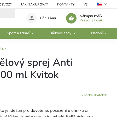
OZVOZY
JAK NAKUPOVAT
KONTAKTY
VELKOOBCHOD
Nákupní košík
Přihlášení
Prázdný košík
Sport a zdraví
Dárkové sady
Nádobí
itok
ělový sprej Anti
00 ml Kvitok
Značka:
Kvitok®
o je ideální pro dovolené, posezení u ohníku či
ivní látkou tohoto spreje je extrakt PMD získaný z