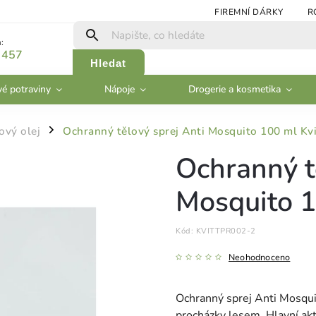
FIREMNÍ DÁRKY
R
:
 457
Hledat
vé potraviny
Nápoje
Drogerie a kosmetika
ový olej
Ochranný tělový sprej Anti Mosquito 100 ml Kv
/
Ochranný t
Mosquito 1
Kód:
KVITTPR002-2
Neohodnoceno
Ochranný sprej Anti Mosquit
procházky lesem. Hlavní akt