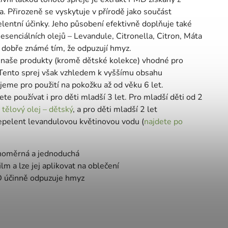
a. Přirozeně se vyskytuje v přírodě jako součást
elentní účinky. Jeho působení efektivně doplňuje také
senciálních olejů – Levandule, Citronella, Citron, Máta
é dobře známé tím, že odpuzují hmyz.
sou naše produkty (kromě dětské kolekce) vhodné pro
. Tento sprej však vzhledem k vyššímu obsahu
jeme pro použití na pokožku až od věku 6 let.
ete používat i pro děti mladší 3 let. Pro mladší děti od 2
tělový olej – dětský
, a pro děti mladší 2 let
epelent levandulovou květinovou vodu (
najdete po
ovnoměrná a jednoduchá
m a lze jej aplikovat na oblečení
D účinně odpuzuje hmyz