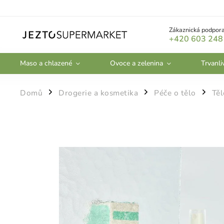
Zákaznická podpora
+420 603 248
Maso a chlazené
Ovoce a zelenina
Trvanli
Domů
Drogerie a kosmetika
Péče o tělo
Těl
/
/
/