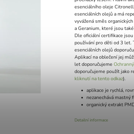
esenciálního oleje Citronell
esenciálních olejů a má rep
vyvážená směs organických e
a Geranium, které jsou tak
Dle oficiální certifikace j
používání pro děti od 3 let
esenciálních olejů doporuču
Aplikací na oblečení jej můž
let doporučujeme
Ochranný 
doporučujeme použít jako r
kliknutí na tento odkaz
).
aplikace je rychlá, r
nezanechává mastný fil
organický extrakt PM
Detailní informace