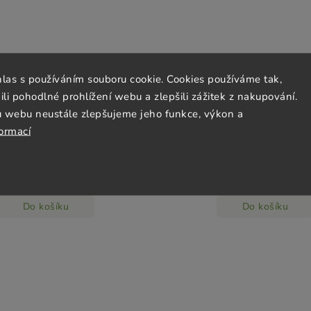
hlas s používáním souboru cookie. Cookies používáme tak,
 pohodlné prohlížení webu a zlepšili zážitek z nakupování.
 stimulační vlasové sérum Hair
Vyvažující Noční Sérum
ooster - 50 ml Kvítok
Mastnou/Problematickou Pleť 
u webu neustále zlepšujeme jeho funkce, výkon a
formací
Skladem
(4 ks)
Skladem
(3 ks)
755 Kč
236 Kč
Do košíku
Do košíku