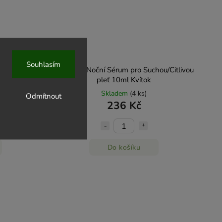
Souhlasím
 pro
Vyživující Noční Sérum pro Suchou/Citlivou
10ml Kvítok
pleť 10ml Kvítok
Skladem
(4 ks)
Odmítnout
236 Kč
Do košíku