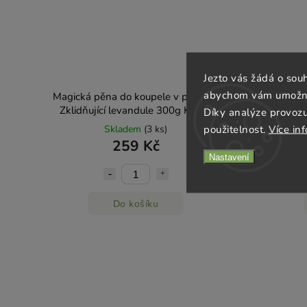
Jezto vás žádá o sou
abychom vám umožnili
Magická pěna do koupele v prášku -
Intenzivní
Zklidňující levandule 300g Kvítok
B
Díky analýze provoz
použitelnost.
Více in
Skladem
(3 ks)
259 Kč
Nastavení
Do košíku