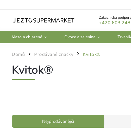
Zákaznická podpora
+420 603 248
Maso a chlazené
Ovoce a zelenina
Trvanli
Domů
Prodávané značky
Kvitok®
/
/
Kvitok®
Nejprodávanější