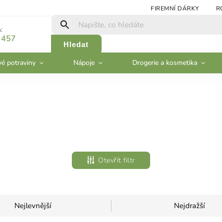
FIREMNÍ DÁRKY
R
:
 457
Hledat
vé potraviny
Nápoje
Drogerie a kosmetika
Otevřít filtr
Nejlevnější
Nejdražší