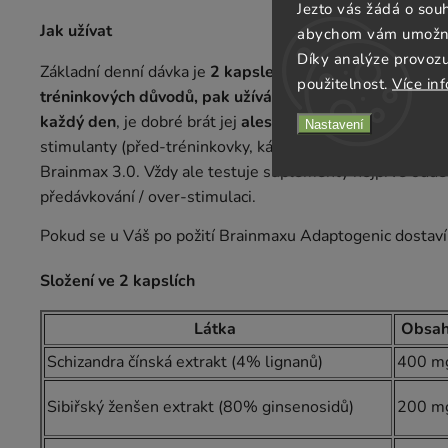
Jezto vás žádá o sou
Jak užívat
abychom vám umožnili
Díky analýze provoz
Základní denní dávka je
2 kapsle ráno
, pokud se objevuj
použitelnost.
Více in
tréninkových důvodů, pak užíváte 30 minut před tréni
každý den
, je dobré brát jej
alespoň 2 měsíce v kuse
a v
Nastavení
stimulanty (před-tréninkovky, kávu, yerbu i čaje). Můžet
Brainmax 3.0. Vždy ale testuje suplementy nejprve oddě
předávkování / over-stimulaci.
Pokud se u Váš po požití Brainmaxu Adaptogenic dostaví a
Složení ve 2 kapslích
Látka
Obsa
Schizandra čínská extrakt (4% lignanů)
400 m
Sibiřský ženšen extrakt (80% ginsenosidů)
200 m