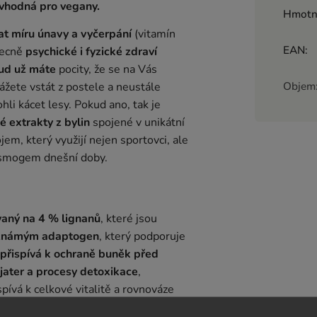
 vhodná pro vegany.
Hmotn
at míru únavy a vyčerpání
(vitamín
EAN
:
becně
psychické i fyzické zdraví
ud už máte
pocity, že se na Vás
Objem
ážete vstát z postele a neustále
li kácet lesy. Pokud ano, tak je
é extrakty z bylin
spojené v unikátní
jem, který využijí nejen sportovci, ale
m smogem dnešní doby.
vaný na 4 % lignanů
, které jsou
 známým adaptogen
, který podporuje
přispívá k ochraně buněk před
 jater a procesy detoxikace
,
pívá k celkové vitalitě a rovnováze