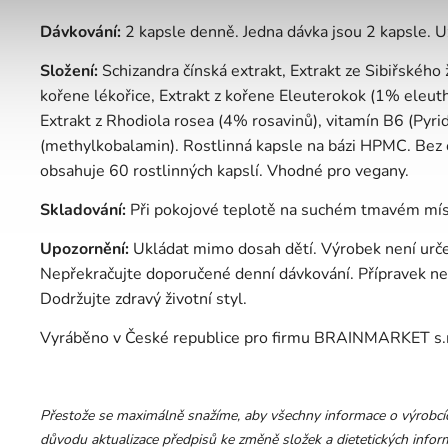
Dávkování:
2 kapsle denně. Jedna dávka jsou 2 kapsle. Už
Složení:
Schizandra čínská extrakt, Extrakt ze Sibiřského
kořene lékořice, Extrakt z kořene Eleuterokok (1% eleut
Extrakt z Rhodiola rosea (4% rosavinů), vitamín B6 (Pyri
(methylkobalamin). Rostlinná kapsle na bázi HPMC. Bez o
obsahuje 60 rostlinných kapslí. Vhodné pro vegany.
Skladování:
Při pokojové teplotě na suchém tmavém mís
Upozornění:
Ukládat mimo dosah dětí. Výrobek není určen 
Nepřekračujte doporučené denní dávkování. Přípravek nen
Dodržujte zdravý životní styl.
Vyráběno v České republice pro firmu BRAINMARKET s.r
Přestože se maximálně snažíme, aby všechny informace o výrobcích
důvodu aktualizace předpisů ke změně složek a dietetických inform