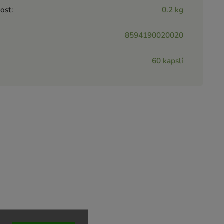
ost
:
0.2 kg
8594190020020
:
60 kapslí