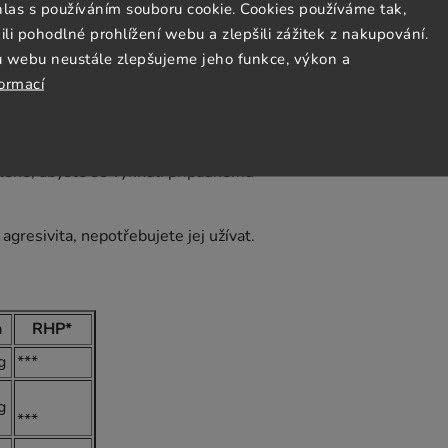
hlas s používáním souboru cookie. Cookies používáme tak,
 pohodlné prohlížení webu a zlepšili zážitek z nakupování.
u webu neustále zlepšujeme jeho funkce, výkon a
e propad energie.
Pokud užíváte z
formací
nkem
.
Brainmax Adaptogenic se užívá
yřadit po tuto dobu všechny ostatní
e však užívat Brainmax Neurohacker i
leně, abyste se vyhnuli případnému
gresivita, nepotřebujete jej užívat.
h
RHP*
g
***
g
***