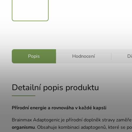
Popis
Hodnocení
D
Detailní popis produktu
Přírodní energie a rovnováha v každé kapsli
Brainmax Adaptogenic je přírodní doplněk stravy zaměře
organismu
. Obsahuje kombinaci adaptogenů, které se po s