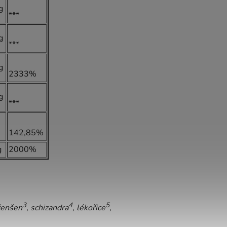
g
***
g
***
g
2333%
g
***
142,85%
g
2000%
3
4
5
 ženšen
, schizandra
, lékořice
,