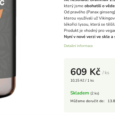
který jsme
obohatili o věd
Od pravého (Panax ginseng)
kterou využívali už Vikingov
lékořici lysou, která se těši
Produkt je vhodný pro vega
Nyní v nové verzi ve skle a
Detailní informace
609 Kč
/ ks
10,15 Kč / 1 ks
Skladem
(2 ks)
Můžeme doručit do:
13.