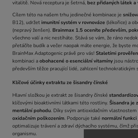
vitalitě. Nová receptura je šetrná,
bez přidaných látek a
Cílem této na našem trhu jedinečné kombinace je
snižov
B12), udržet
imunitní systém v rovnováze
(lékořice) a o
(nepravý ženšen).
Brainmax 1.5 oceníte především, pok
všechno valí a nic nestíháte. Stává se vám, že ráno nedok
přetáčíte budík a večer naopak máte energie, že byste moh
BrainMax Adaptogenic právě pro vás!
Staletími prověřen
kombinaci a
obohacené o esenciální vitamíny
jsou nástro
především těžce pracující lidé, zahlcení technokratický
Klíčové účinky extraktu ze šisandry čínské
Hlavní složkou je extrakt ze šisandry čínské
standardizo
klíčovými bioaktivními látkami této rostliny.
Šisandra je
mentální pohodu
. Díky svým antioxidačním vlastnostem
oxidačním poškozením
. Podporuje také
normální funkci
optimalizuje trávení a zdraví dýchacího systému, čímž přis
organismu.