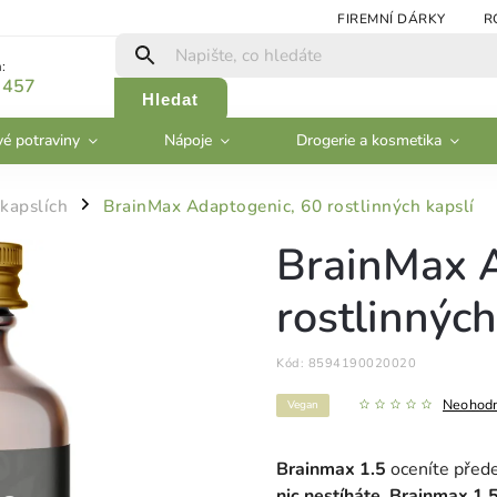
FIREMNÍ DÁRKY
R
:
 457
Hledat
vé potraviny
Nápoje
Drogerie a kosmetika
 kapslích
BrainMax Adaptogenic, 60 rostlinných kapslí
/
BrainMax A
rostlinných
Kód:
8594190020020
Neohod
Vegan
Brainmax 1.5
oceníte před
nic nestíháte. Brainmax 1