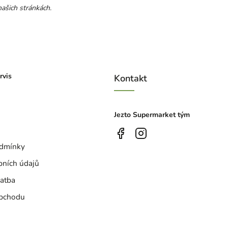
ašich stránkách.
rvis
Kontakt
Jezto Supermarket tým
dmínky
bních údajů
atba
bchodu