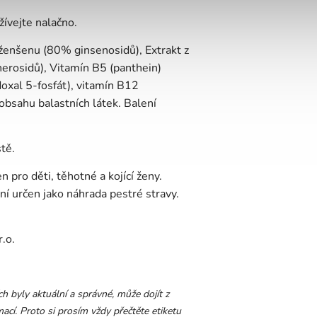
ívejte nalačno.
 ženšenu (80% ginsenosidů), Extrakt z
herosidů), Vitamín B5 (panthein)
doxal 5-fosfát), vitamín B12
bsahu balastních látek. Balení
tě.
pro děti, těhotné a kojící ženy.
í určen jako náhrada pestré stravy.
.o.
 byly aktuální a správné, může dojít z
ací. Proto si prosím vždy přečtěte etiketu