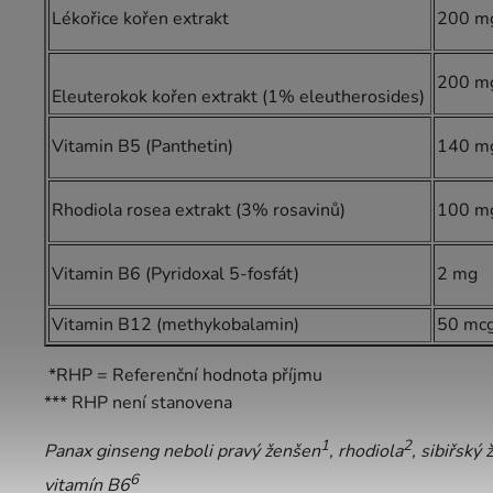
Lékořice kořen extrakt
200 m
200 m
Eleuterokok kořen extrakt (1% eleutherosides)
Vitamin B5 (Panthetin)
140 m
Rhodiola rosea extrakt (3% rosavinů)
100 m
Vitamin B6 (Pyridoxal 5-fosfát)
2 mg
Vitamin B12 (methykobalamin)
50 mc
*RHP = Referenční hodnota příjmu
*** RHP není stanovena
1
2
Panax ginseng neboli pravý ženšen
, rhodiola
, sibiřský
6
vitamín B6