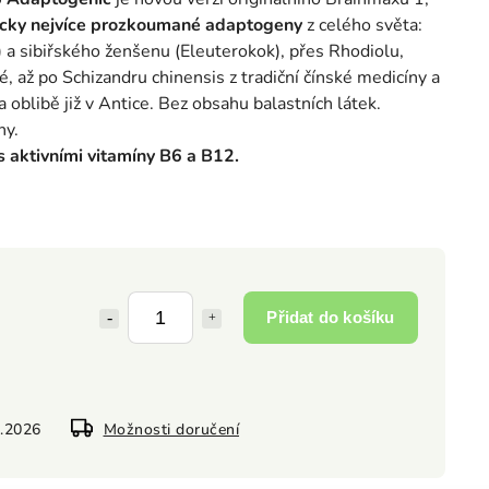
ecky nejvíce prozkoumané adaptogeny
z celého světa:
 a sibiřského ženšenu (Eleuterokok), přes Rhodiolu,
é, až po Schizandru chinensis z tradiční čínské medicíny a
la oblibě již v Antice. Bez obsahu balastních látek.
ny.
 s aktivními vitamíny B6 a B12.
Přidat do košíku
8.2026
Možnosti doručení