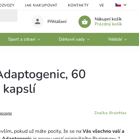
OZVOZY
JAK NAKUPOVAT
KONTAKTY
VELKOOBCHOD
Nákupní košík
Přihlášení
Prázdný košík
Sport a zdraví
Dárkové sady
Nádobí
daptogenic, 60
 kapslí
Značka:
BrainMax
noceno
evším
,
pokud už máte pocity, že se na
Vás všechno valí a
.5 Adaptogenic
je novou verzí originálního Brainmaxu 1,