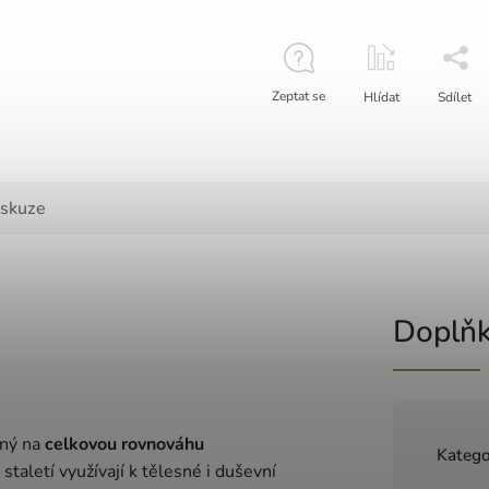
Zeptat se
Hlídat
Sdílet
iskuze
Doplňk
ný na
celkovou rovnováhu
Katego
taletí využívají k tělesné i duševní