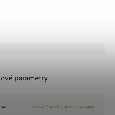
ové parametry
rie
:
Přírodní doplňky stravy v kapslích