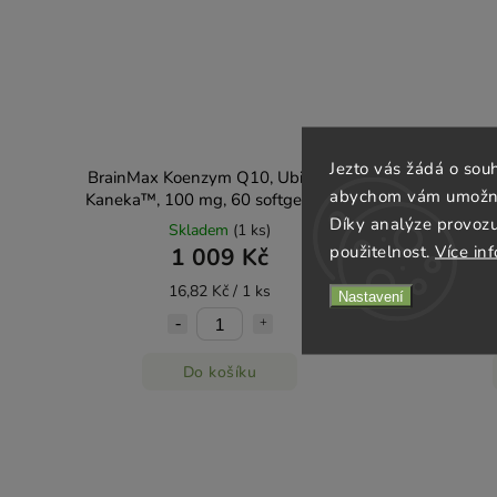
Jezto vás žádá o sou
BrainMax Koenzym Q10, Ubiquinol,
BrainMax 
abychom vám umožnili
Kaneka™, 100 mg, 60 softgel kapslí
C, St
Díky analýze provoz
Skladem
(1 ks)
použitelnost.
Více in
1 009 Kč
16,82 Kč / 1 ks
Nastavení
Do košíku