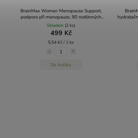
BrainMax Women Menopause Support,
BrainM
podpora při menopauze, 90 rostlinných
hydratační
kapslí
Skladem
(2 ks)
499 Kč
5,54 Kč / 1 ks
Do košíku