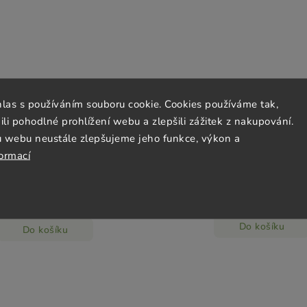
hlas s používáním souboru cookie. Cookies používáme tak,
KIDS Liquid Liposomal Vitamin
BrainMax Vegan protein Kok
 pohodlné prohlížení webu a zlepšili zážitek z nakupování.
rawberry, 500 mg, 200 ml
u webu neustále zlepšujeme jeho funkce, výkon a
Skladem
(1 ks)
Skladem
(2 ks)
1 009 Kč
formací
509 Kč
100,90 Kč / 100 g
254,50 Kč / 100 ml
Do košíku
Do košíku