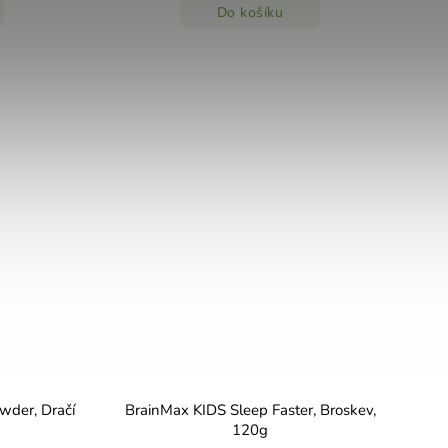
Do košíku
der, Dračí
BrainMax KIDS Sleep Faster, Broskev,
120g