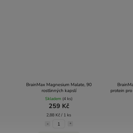
BrainMax Magnesium Malate, 90
BrainM
rostlinných kapslí
protein pro
vitam
Skladem
(4 ks)
259 Kč
2,88 Kč / 1 ks