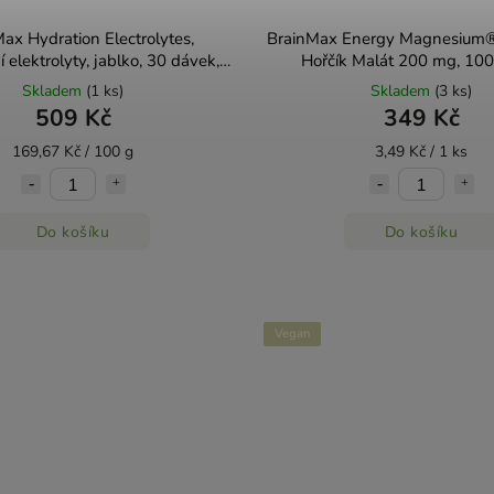
ax Hydration Electrolytes,
BrainMax Energy Magnesium®
 elektrolyty, jablko, 30 dávek,
Hořčík Malát 200 mg, 100
300 g
Skladem
(1 ks)
Skladem
(3 ks)
509 Kč
349 Kč
169,67 Kč / 100 g
3,49 Kč / 1 ks
Do košíku
Do košíku
Vegan