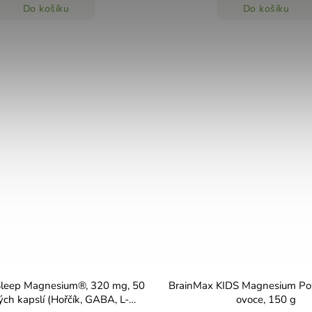
Do košíku
Do košíku
Sleep Magnesium®, 320 mg, 50
BrainMax KIDS Magnesium Pow
ých kapslí (Hořčík, GABA, L-
ovoce, 150 g