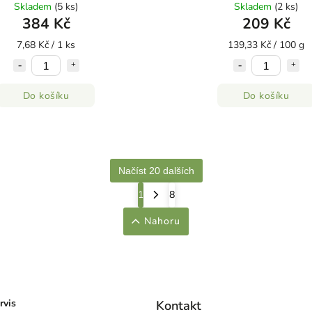
, Vitamín B6, šťáva z višně)
Skladem
(5 ks)
Skladem
(2 ks)
384 Kč
209 Kč
7,68 Kč / 1 ks
139,33 Kč / 100 g
Do košíku
Do košíku
Načíst 20 dalších
1
8
Nahoru
rvis
Kontakt