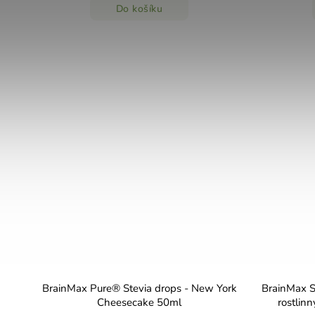
Do košíku
BrainMax Pure® Stevia drops - New York
BrainMax 
Cheesecake 50ml
rostlinn