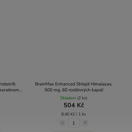
otein®,
BrainMax Enhanced Shilajit Himalayas,
 keratinem a
500 mg, 60 rostlinných kapslí
 g
Skladem
(2 ks)
504 Kč
8,40 Kč / 1 ks