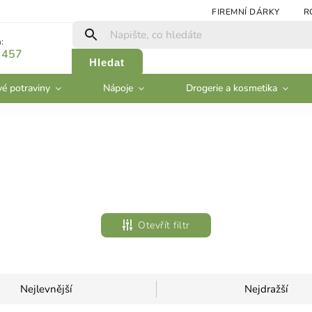
FIREMNÍ DÁRKY
R
:
 457
Hledat
vé potraviny
Nápoje
Drogerie a kosmetika
Otevřít filtr
Nejlevnější
Nejdražší