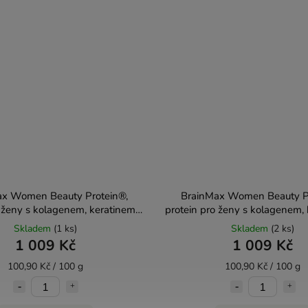
ax Women Beauty Protein®,
BrainMax Women Beauty Pr
 ženy s kolagenem, keratinem a
protein pro ženy s kolagenem,
íny Bílá čokoláda 1000 g
vitamíny Kokos 1000
Skladem
(1 ks)
Skladem
(2 ks)
1 009 Kč
1 009 Kč
100,90 Kč / 100 g
100,90 Kč / 100 g