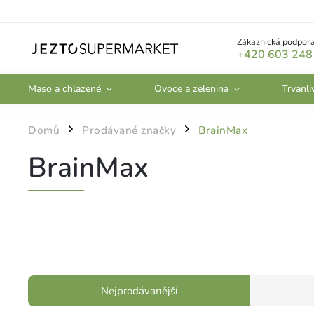
Zákaznická podpora
+420 603 248
Maso a chlazené
Ovoce a zelenina
Trvanli
Domů
Prodávané značky
BrainMax
/
/
BrainMax
Nejprodávanější