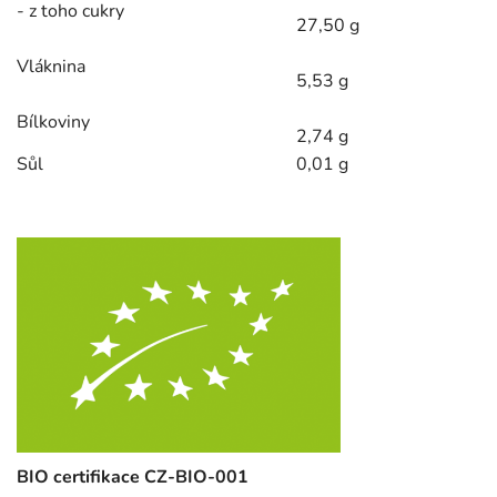
- z toho cukry
27,50 g
Vláknina
5,53 g
Bílkoviny
2,74 g
Sůl
0,01 g
BIO certifikace CZ-BIO-001