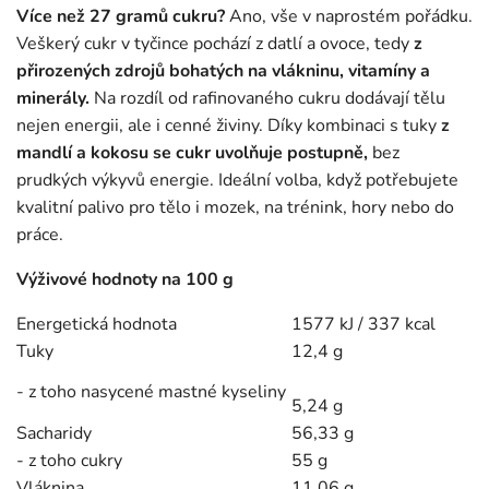
Více než 27 gramů cukru?
Ano, vše v naprostém pořádku.
Veškerý cukr v tyčince pochází z datlí a ovoce, tedy
z
přirozených zdrojů bohatých na vlákninu, vitamíny a
minerály.
Na rozdíl od rafinovaného cukru dodávají tělu
nejen energii, ale i cenné živiny. Díky kombinaci s tuky
z
mandlí a kokosu se cukr uvolňuje postupně,
bez
prudkých výkyvů energie. Ideální volba, když potřebujete
kvalitní palivo pro tělo i mozek, na trénink, hory nebo do
práce.
Výživové hodnoty na 100 g
Energetická hodnota
1577 kJ / 337 kcal
Tuky
12,4 g
- z toho nasycené mastné kyseliny
5,24 g
Sacharidy
56,33 g
- z toho cukry
55 g
Vláknina
11,06 g