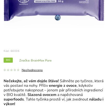
Kód:
66006
BIO
Značka:
BrainMax Pure
Neohodnoceno
Nečekejte, až vám dojde šťáva!
Sáhněte po tyčince, která
vás postaví na nohy. Příliv
energie z ovoce
, kdykoliv
potřebujete nakopnout – jenom pár přírodních ingrediencí
v BIO kvalitě.
Slazená ovocem
a napěchovaná
superfoods
. Tahle tyčinka prostě ví, jak zvednout
náladu i
výkon!