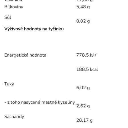
Bílkoviny
5,48 g
Sůl
0,02 g
Výživové hodnoty na tyčinku
Energetická hodnota
778,5 kJ /
188,5 kcal
Tuky
6,02 g
- z toho nasycené mastné kyseliny
2,62 g
Sacharidy
28,17 g