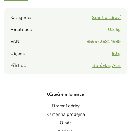
Kategorie
:
Sport a zdraví
Hmotnost
:
0.2 kg
EAN
:
8595726814939
Objem
:
50 g
Příchuť
:
Borůvka
,
Acai
Užitečné informace
Firemní dárky
Kamenná prodejna
O nás