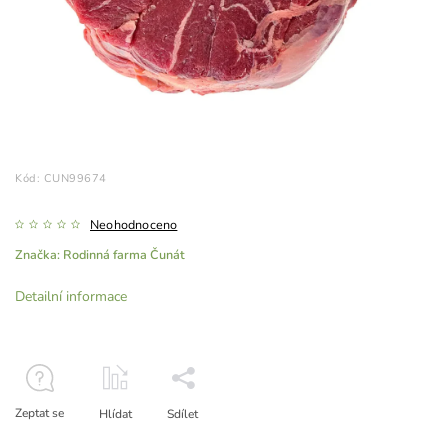
Kód:
CUN99674
Neohodnoceno
Značka:
Rodinná farma Čunát
Detailní informace
Zeptat se
Hlídat
Sdílet