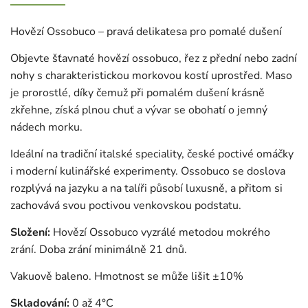
Hovězí Ossobuco – pravá delikatesa pro pomalé dušení
Objevte šťavnaté hovězí ossobuco, řez z přední nebo zadní
nohy s charakteristickou morkovou kostí uprostřed. Maso
je prorostlé, díky čemuž při pomalém dušení krásně
zkřehne, získá plnou chuť a vývar se obohatí o jemný
nádech morku.
Ideální na tradiční italské speciality, české poctivé omáčky
i moderní kulinářské experimenty. Ossobuco se doslova
rozplývá na jazyku a na talíři působí luxusně, a přitom si
zachovává svou poctivou venkovskou podstatu.
Složení:
Hovězí Ossobuco vyzrálé metodou mokrého
zrání. Doba zrání minimálně 21 dnů.
Vakuově baleno.
Hmotnost se může lišit ±10%
Skladování:
0 až 4°C