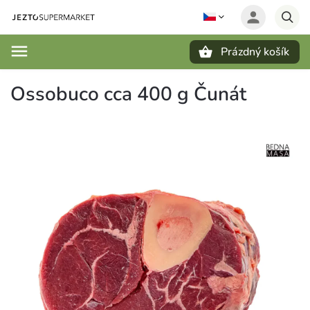
Prázdný košík
Hledat
Ossobuco cca 400 g Čunát