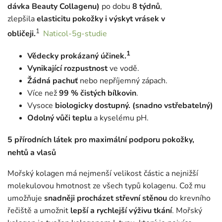
dávka Beauty Collagenu)
po dobu
8 týdnů
,
zlepšila
elasticitu pokožky i výskyt vrásek v
1
obličeji.
Naticol-5g-studie
1
Vědecky prokázaný účinek.
Vynikající rozpustnost
ve vodě.
Žádná pachuť
nebo nepříjemný zápach.
Více než
99 % čistých
bílkovin
.
Vysoce
biologicky dostupný. (snadno vstřebatelný)
Odolný vůči teplu
a kyselému pH.
5 přírodních látek pro maximální podporu pokožky,
nehtů a vlasů
Mořský kolagen má nejmenší velikost částic a nejnižší
molekulovou hmotnost ze všech typů kolagenu. Což mu
umožňuje
snadněji procházet střevní stěnou
do krevního
řečiště a umožnit
lepší a rychlejší výživu tkání
. Mořský