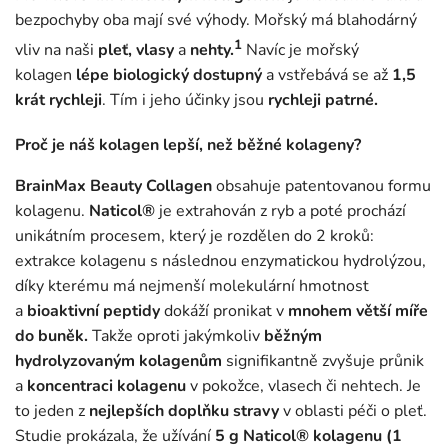
bezpochyby oba mají své výhody. Mořský má blahodárný
1
vliv na naši
pleť, vlasy
a
nehty.
Navíc je mořský
kolagen
lépe biologický dostupný
a vstřebává se až
1,5
krát rychleji
. Tím i jeho účinky jsou
rychleji patrné.
Proč je náš kolagen lepší, než běžné kolageny?
BrainMax Beauty Collagen
obsahuje patentovanou formu
kolagenu.
Naticol®
je extrahován z ryb a poté prochází
unikátním procesem, který je rozdělen do 2 kroků:
extrakce kolagenu s následnou enzymatickou hydrolýzou,
díky kterému má nejmenší molekulární hmotnost
a
bioaktivní peptidy
dokáží pronikat v
mnohem větší míře
do buněk.
Takže oproti jakýmkoliv
běžným
hydrolyzovaným kolagenům
signifikantně zvyšuje průnik
a
koncentraci kolagenu
v pokožce, vlasech či nehtech. Je
to jeden z
nejlepších doplňku stravy
v oblasti péči o pleť.
Studie prokázala, že užívání
5 g Naticol
® kolagenu (1