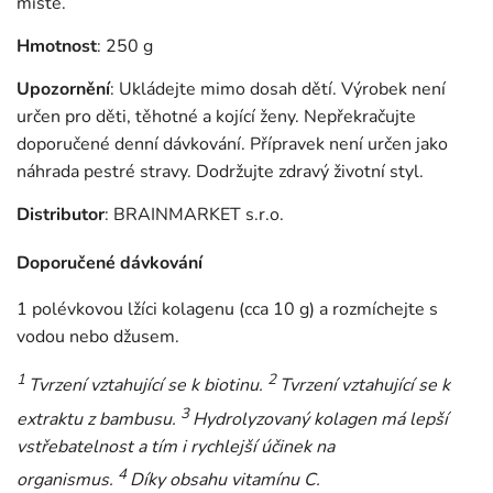
místě.
Hmotnost
: 250 g
Upozornění
: Ukládejte mimo dosah dětí. Výrobek není
určen pro děti, těhotné a kojící ženy. Nepřekračujte
doporučené denní dávkování. Přípravek není určen jako
náhrada pestré stravy. Dodržujte zdravý životní styl.
Distributor
: BRAINMARKET s.r.o.
Doporučené dávkování
1 polévkovou lžíci kolagenu (cca 10 g) a rozmíchejte s
vodou nebo džusem.
1
2
Tvrzení vztahující se k biotinu.
Tvrzení vztahující se k
3
extraktu z bambusu.
Hydrolyzovaný kolagen má lepší
vstřebatelnost a tím i rychlejší účinek na
4
organismus.
Díky obsahu vitamínu C.