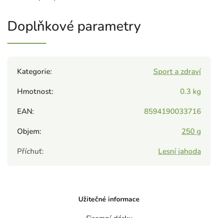
Doplňkové parametry
Kategorie
:
Sport a zdraví
Hmotnost
:
0.3 kg
EAN
:
8594190033716
Objem
:
250 g
Příchuť
:
Lesní jahoda
Užitečné informace