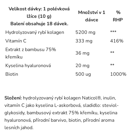
Velikost dávky: 1 polévková
Množství v 1
%
lžíce (10 g)
dávce
RHP
Balení obsahuje 18 dávek.
Hydrolyzovaný rybí kolagen
5200 mg
***
Vitamín C
333 mg
416%
Extrakt z bambusu 75%
36 mg
**
křemíku
Kyselina hyaluronová
20 mg
**
Biotin
500 ug
1000%
Složení:
hydrolyzovaný rybí kolagen Naticol®, inulin,
vitamín C jako kyselina L-askorbová, sladidlo: steviol-
glykosidy, bambusový extrakt 75% křemíku, kyselina
hyaluronová, přírodní barvivo, biotin, přírodní aroma
lesních jahod.