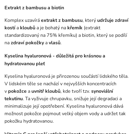
Extrakt z bambusu a biotin
Komplex uzavírá
extrakt z bambusu
, který
udržuje zdraví
kostí
a
kloubů
a je bohatý na
křemík
(extrakt
standardizovaný na 75% křemíku) a biotin, který se podílí
na
zdraví pokožky
a
vlasů
.
Kyselina hyaluronová - důležitá pro krásnou a
hydratovanou pleť
Kyselina hyaluronová je přirozenou součástí lidského těla.
V lidském těle se nachází v nejvyšších koncentracích
v
pokožce
a
uvnitř kloubů
, kde tvoří tzv.
synoviální
tekutinu
. Ta vyživuje chrupavku, snižuje její degradaci a
minimalizuje její opotřebení. Kyselina hyaluronová dává
možnost pokožce pojmout velký objem vody a udržet tak
pokožku hydratovanou.