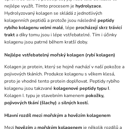
nejlépe využít. Tímto procesem je
hydrolyzace
.
Hydrolyzovaný kolagen se skládá z jednotlivých
kolagenních peptidů a protože jsou následně
peptidy
rybího kolagenu velmi malé
, lépe
procházejí skrz trávicí
trakt
a díky tomu jsou i lépe vstřebatelné. Tím i účinky
kolagenu jsou patrné během kratší doby.
Nejlépe vstřebatelný mořský kolagen (rybí kolagen)
Kolagen je protein, který se hojně nachází v naší pokožce a
pojivových tkáních. Produkce kolagenu s věkem klesá,
proto je vhodné tento protein doplňovat. Peptidy rybího
kolagenu jsou takzvané
kolagenové peptidy typu I
.
Kolagen I. typu je stavebním kamenem
pokožky,
pojivových tkání (šlachy)
a
silných kostí.
Hlavní rozdíl mezi mořským a hovězím kolagenem
Mezi
hovězím
a
mořským kolagenem
je několik rozdílů a