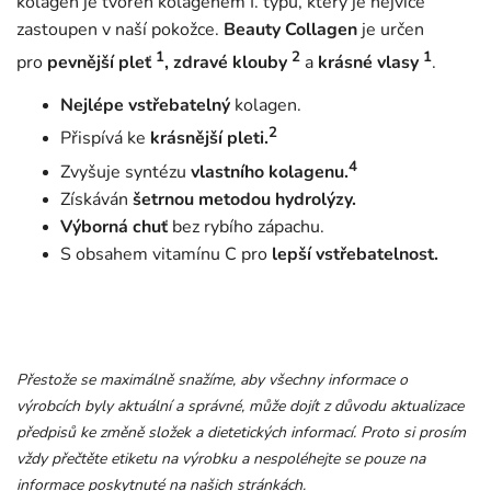
kolagen je tvořen kolagenem I. typu, který je nejvíce
zastoupen v naší pokožce.
Beauty Collagen
je určen
1
2
1
pro
pevnější pleť
, zdravé klouby
a
krásné vlasy
.
Nejlépe vstřebatelný
kolagen.
2
Přispívá ke
krásnější pleti.
4
Zvyšuje syntézu
vlastního kolagenu.
Získáván
šetrnou metodou hydrolýzy.
Výborná chuť
bez rybího zápachu.
S obsahem vitamínu C pro
lepší vstřebatelnost.
Přestože se maximálně snažíme, aby všechny informace o
výrobcích byly aktuální a správné, může dojít z důvodu aktualizace
předpisů ke změně složek a dietetických informací. Proto si prosím
vždy přečtěte etiketu na výrobku a nespoléhejte se pouze na
informace poskytnuté na našich stránkách.