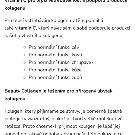
Vitamín C pro lepší vstřebatelnost a podporu produkce
kolagenu
Pro lepší vstřebávání kolagenu v těle pomáhá
také
vitamín C
, který navíc sám o sobě podporuje produkci
našeho vlastního kolagenu.
Pro normální funkci cév
Pro normální funkci kostí
Pro normální funkci chrupavek
Pro normální funkci kůže
Pro normální funkci zubů
Beauty Collagen je řešením pro přirozený úbytek
kolagenu
Kolagen, který přijímáme ze stravy, je poměrně špatně
biologicky využitelný, jelikož jej tvoří velké molekulové
řetězce. Proto chceme-li přijmout kolagen, je lepší jej
upravit do takové podoby, aby jej naše tělo dokázalo co