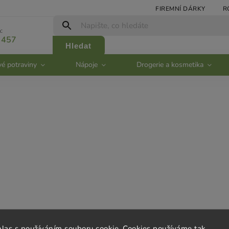
FIREMNÍ DÁRKY
R
:
 457
Hledat
vé potraviny
Nápoje
Drogerie a kosmetika
rvis
Kontakt
hlas s používáním souboru cookie. Cookies používáme tak,