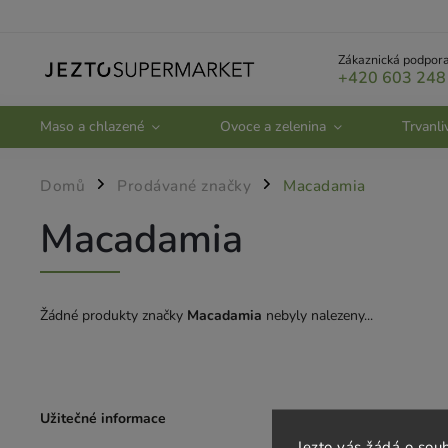
Zákaznická podpora
+420 603 248
Maso a chlazené
Ovoce a zelenina
Trvanli
Domů
Prodávané značky
Macadamia
/
/
Macadamia
Žádné produkty značky
Macadamia
nebyly nalezeny...
Užitečné informace
Zákaznický se
Jezto vás žádá o sou