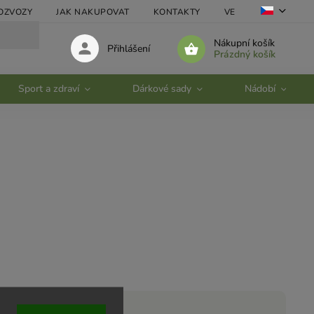
OZVOZY
JAK NAKUPOVAT
KONTAKTY
VELKOOBCHOD
Nákupní košík
Přihlášení
Prázdný košík
Sport a zdraví
Dárkové sady
Nádobí