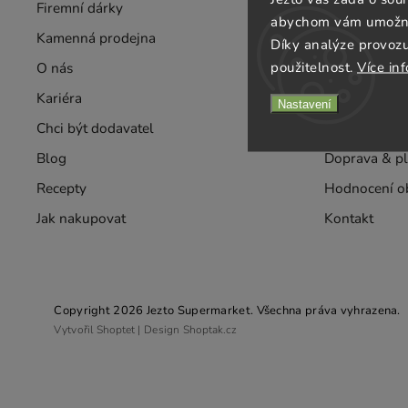
Firemní dárky
Velkoobchod
abychom vám umožnili
Kamenná prodejna
Rozvozy
Díky analýze provoz
použitelnost.
Více in
O nás
Taste
Kariéra
Obchodní po
Nastavení
Chci být dodavatel
Ochrana oso
Blog
Doprava & pl
Recepty
Hodnocení o
Jak nakupovat
Kontakt
Copyright 2026
Jezto Supermarket
. Všechna práva vyhrazena.
Vytvořil
Shoptet
| Design
Shoptak.cz