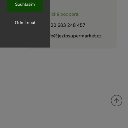
Souhlasím
Zákaznická podpora:
Odmítnout
+420 603 248 457
info@jeztosupermarket.cz