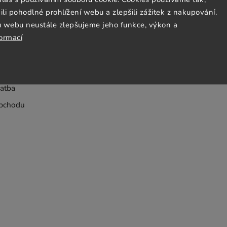
 pohodlné prohlížení webu a zlepšili zážitek z nakupování.
Jezto Supermarket tým
u webu neustále zlepšujeme jeho funkce, výkon a
formací
dmínky
bních údajů
atba
bchodu