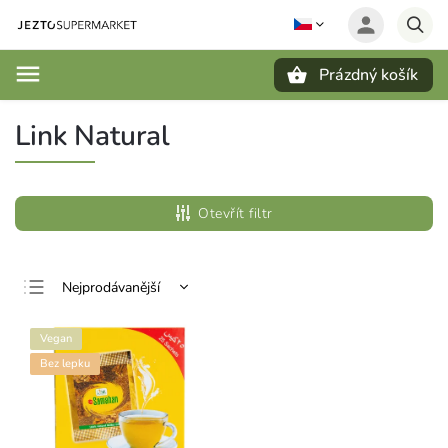
Prázdný košík
Hledat
Link Natural
Otevřít filtr
Nejprodávanější
Nejlevnější
Vegan
Nejdražší
Bez lepku
Abecedně