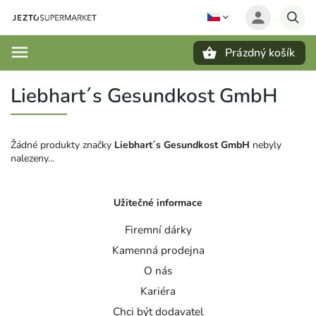
Prázdný košík
Hledat
Liebhart´s Gesundkost GmbH
Žádné produkty značky
Liebhart´s Gesundkost GmbH
nebyly
nalezeny...
Užitečné informace
Firemní dárky
Kamenná prodejna
O nás
Kariéra
Chci být dodavatel