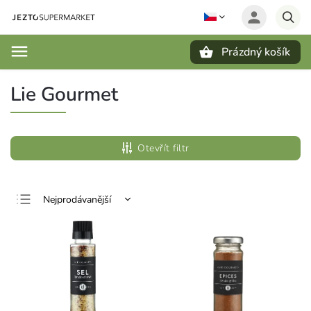
Prázdný košík
Hledat
Lie Gourmet
Otevřít filtr
Nejprodávanější
Nejlevnější
Nejdražší
Abecedně