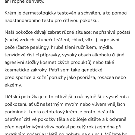
ani ropné deriváty.
Krém je dermatologicky testován a schválen, a to pomocí
nadstandardního testu pro citlivou pokožku.
Naší pokožce dávají zabrat různé situace: nepříznivé počasí
(suchý vzduch, sluneční záření, chlad, vítr…), agresivní
péče (časté peelingy, hrubé tření ručníkem, mýdla,
tenzidové čisticí přípravky, vysoký obsah alkoholu či jiné
agresivní složky kosmetických produktů) nebo také
kosmetické zákroky. Patří sem také genetické
predispozice a kožní poruchy jako psoriáza, rosacea nebo
ekzémy.
Dětská pokožka je o to citlivější a náchylnější k vysušení a
poškození, ať už nešetrným mytím nebo vlivem vnějších
podmínek. Tento celotelový krém je proto ideální k
ošetření citlivé pokožky těla a obličeje dítěte a k ochraně
před nepříznivými vlivy počasí po celý rok (zejména při
mrazivém počasí a v létě po pobytu na slunci). Můžete ho