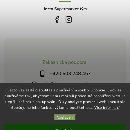
Jezto Supermarket tým
Zákaznická podpora:
+420 603 248 457
info@jeztosupermarket.cz
Jezto vás žádá o souhlas s používáním souboru cookie. Cookies
používáme tak, abychom vám umožnili pohodlné prohlížení webu a
zlepšili zážitek z nakupování. Díky analýze provozu webu neustále
zlepšujeme jeho funkce, výkon a použitelnost.
Více informací
Nastavení
Copyright 2026
Jezto Supermarket
. Všechna práva vyhrazena.
Vytvořil
Shoptet
| Design
Shoptak.cz