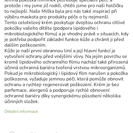
Jemná pokožka miminek potřebuje speciální péči, a
protože i my jsme již rodiči, chtěli jsme pro naši holčičku
to nejlepší. Naše Miška byla pro nás také inspirací při
výběru maskota pro produkty péče o ty nejmenší.
Tento celotelový krém poskytuje dvojitou ochranu citlivé
pokožky vašeho dítěte (podpora lipidového i
mikrobiologického filmu) a je vhodný právě v situacích, kdy
je potřeba podpořit základní funkce kůže a chránit ji před
dalším poškozením.
Kůže je naší první obrannou linií a její hlavní funkcí je
vytvoření ochrany před vnějšími vlivy. Na jejím povrchu se
kromě lipidového ochranného filmu nachází také přirozená
účinná ochranná bariéra tvořená vrstvou mikroorganizmů.
Pokud je mikrobiologický i lipidový film narušen a pokožka
poškozena, vyžaduje jemnou péči, která pomůže obnovit
ochranu a rychleji regenerovat poškození. Krém je bez
parfemace, alergenů a podporuje rychlé obnovení
ochranné bariéry díky synergickému působení několika
účinných složek.
Detailní informace