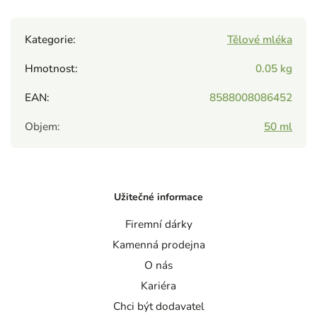
Kategorie
:
Tělové mléka
Hmotnost
:
0.05 kg
EAN
:
8588008086452
Objem
:
50 ml
Užitečné informace
Firemní dárky
Kamenná prodejna
O nás
Kariéra
Chci být dodavatel