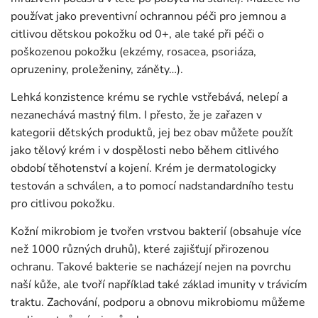
používat jako preventivní ochrannou péči pro jemnou a
citlivou dětskou pokožku od 0+, ale také při péči o
poškozenou pokožku (ekzémy, rosacea, psoriáza,
opruzeniny, proleženiny, záněty…).
Lehká konzistence krému se rychle vstřebává, nelepí a
nezanechává mastný film. I přesto, že je zařazen v
kategorii dětských produktů, jej bez obav můžete použít
jako tělový krém i v dospělosti nebo během citlivého
období těhotenství a kojení. Krém je dermatologicky
testován a schválen, a to pomocí nadstandardního testu
pro citlivou pokožku.
Kožní mikrobiom je tvořen vrstvou bakterií (obsahuje více
než 1000 různých druhů), které zajišťují přirozenou
ochranu. Takové bakterie se nacházejí nejen na povrchu
naší kůže, ale tvoří například také základ imunity v trávicím
traktu. Zachování, podporu a obnovu mikrobiomu můžeme