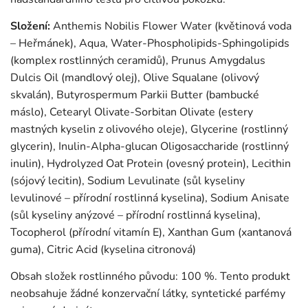
Složení:
Anthemis Nobilis Flower Water (květinová voda
– Heřmánek), Aqua, Water-Phospholipids-Sphingolipids
(komplex rostlinných ceramidů), Prunus Amygdalus
Dulcis Oil (mandlový olej), Olive Squalane (olivový
skvalán), Butyrospermum Parkii Butter (bambucké
máslo), Cetearyl Olivate-Sorbitan Olivate (estery
mastných kyselin z olivového oleje), Glycerine (rostlinný
glycerin), Inulin-Alpha-glucan Oligosaccharide (rostlinný
inulin), Hydrolyzed Oat Protein (ovesný protein), Lecithin
(sójový lecitin), Sodium Levulinate (sůl kyseliny
levulinové – přírodní rostlinná kyselina), Sodium Anisate
(sůl kyseliny anýzové – přírodní rostlinná kyselina),
Tocopherol (přírodní vitamín E), Xanthan Gum (xantanová
guma), Citric Acid (kyselina citronová)
Obsah složek rostlinného původu: 100 %. Tento produkt
neobsahuje žádné konzervační látky, syntetické parfémy