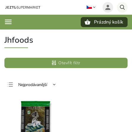
Prázdný košík
Hledat
Jhfoods
Otevřít filtr
Nejprodávanější
Nejlevnější
Nejdražší
Abecedně