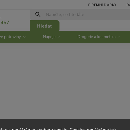
FIREMNÍ DÁRKY
R
:
 457
Hledat
vé potraviny
Nápoje
Drogerie a kosmetika
rvis
Kontakt
hlas s používáním souboru cookie. Cookies používáme tak,