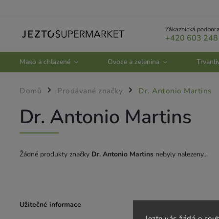
Zákaznická podpora
+420 603 248
Maso a chlazené
Ovoce a zelenina
Trvanli
Domů
Prodávané značky
Dr. Antonio Martins
/
/
Dr. Antonio Martins
Žádné produkty značky
Dr. Antonio Martins
nebyly nalezeny...
Užitečné informace
Zákaznický se
Jezto vás žádá o sou