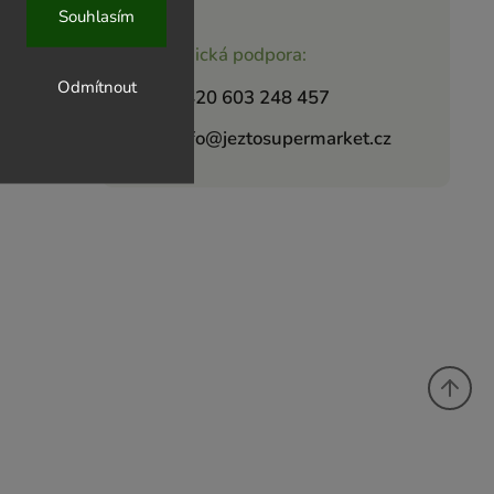
Souhlasím
Zákaznická podpora:
Odmítnout
+420 603 248 457
info@jeztosupermarket.cz