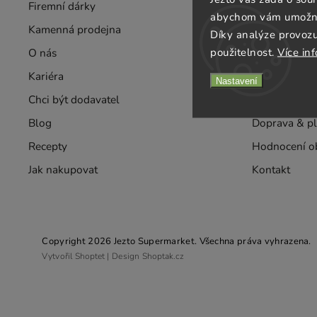
Firemní dárky
Velkoobchod
abychom vám umožnili
Kamenná prodejna
Rozvozy
Díky analýze provoz
použitelnost.
Více in
O nás
Taste
Kariéra
Obchodní po
Nastavení
Chci být dodavatel
Ochrana oso
Blog
Doprava & pl
Recepty
Hodnocení o
Jak nakupovat
Kontakt
Copyright 2026
Jezto Supermarket
. Všechna práva vyhrazena.
Vytvořil
Shoptet
| Design
Shoptak.cz