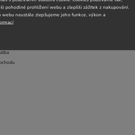
 pohodlné prohlížení webu a zlepšili zážitek z nakupování.
Jezto Supermarket tým
u webu neustále zlepšujeme jeho funkce, výkon a
formací
dmínky
bních údajů
atba
bchodu