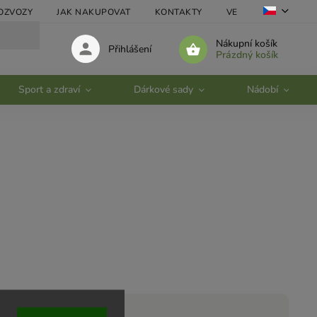
OZVOZY
JAK NAKUPOVAT
KONTAKTY
VELKOOBCHOD
Nákupní košík
Přihlášení
Prázdný košík
Sport a zdraví
Dárkové sady
Nádobí