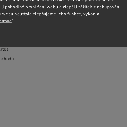
 pohodlné prohlížení webu a zlepšili zážitek z nakupování.
Jezto Supermarket tým
u webu neustále zlepšujeme jeho funkce, výkon a
formací
dmínky
bních údajů
atba
bchodu