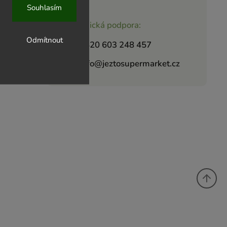
Souhlasím
Zákaznická podpora:
Odmítnout
+420 603 248 457
info@jeztosupermarket.cz