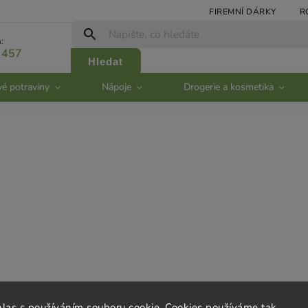
FIREMNÍ DÁRKY
R
:
 457
Hledat
vé potraviny
Nápoje
Drogerie a kosmetika
rvis
Kontakt
hlas s používáním souboru cookie. Cookies používáme tak,