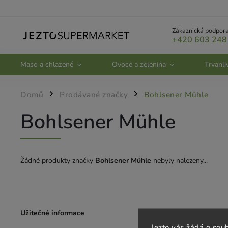
Zákaznická podpora
+420 603 248
Maso a chlazené
Ovoce a zelenina
Trvanli
Domů
Prodávané značky
Bohlsener Mühle
/
/
Bohlsener Mühle
Žádné produkty značky
Bohlsener Mühle
nebyly nalezeny...
Užitečné informace
Zákaznický se
Jezto vás žádá o sou