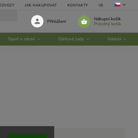
OZVOZY
JAK NAKUPOVAT
KONTAKTY
VELKOOBCHOD
Nákupní košík
Přihlášení
Prázdný košík
Sport a zdraví
Dárkové sady
Nádobí