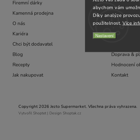
Firemní dárky
Velkoobchod
abychom vám umožnili
Kamenná prodejna
Rozvozy
Díky analýze provoz
použitelnost.
Více in
O nás
Taste
Kariéra
Obchodní po
Nastavení
Chci být dodavatel
Ochrana oso
Blog
Doprava & pl
Recepty
Hodnocení o
Jak nakupovat
Kontakt
Copyright 2026
Jezto Supermarket
. Všechna práva vyhrazena.
Vytvořil
Shoptet
| Design
Shoptak.cz