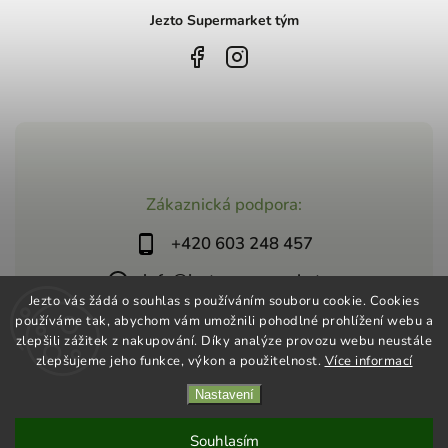
Jezto Supermarket tým
Zákaznická podpora:
+420 603 248 457
info@jeztosupermarket.cz
Jezto vás žádá o souhlas s používáním souboru cookie. Cookies
používáme tak, abychom vám umožnili pohodlné prohlížení webu a
zlepšili zážitek z nakupování. Díky analýze provozu webu neustále
zlepšujeme jeho funkce, výkon a použitelnost.
Více informací
Nastavení
Copyright 2026
Jezto Supermarket
. Všechna práva vyhrazena.
Vytvořil
Shoptet
| Design
Shoptak.cz
Souhlasím