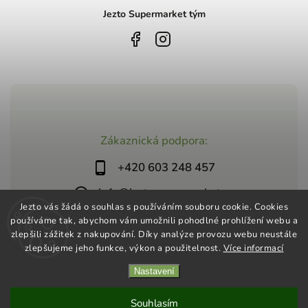
Jezto Supermarket tým
Zákaznická podpora:
+420 603 248 457
info@jeztosupermarket.cz
Jezto vás žádá o souhlas s používáním souboru cookie. Cookies
používáme tak, abychom vám umožnili pohodlné prohlížení webu a
zlepšili zážitek z nakupování. Díky analýze provozu webu neustále
zlepšujeme jeho funkce, výkon a použitelnost.
Více informací
Nastavení
Copyright 2026
Jezto Supermarket
. Všechna práva vyhrazena.
Vytvořil
Shoptet
| Design
Shoptak.cz
Souhlasím