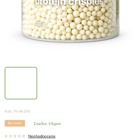
Kód:
PV46256
Bez lepku
Značka:
Vilgain
Neohodnoceno