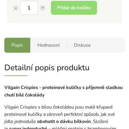
Přidat do košíku
Popis
Hodnocení
Diskuze
Detailní popis produktu
Vilgain Crispies - proteinové kuličky s příjemně sladkou
chutí bílé čokolády
Vilgain Crispies s bílou čokoládou jsou malé křupavé
proteinové kuličky a zároveň perfektní způsob, jak své
jídlo jednoduše
obohatit o dávku bílkovin
. Složení
je
super jednoduché
– mléčný protein s bramborovým