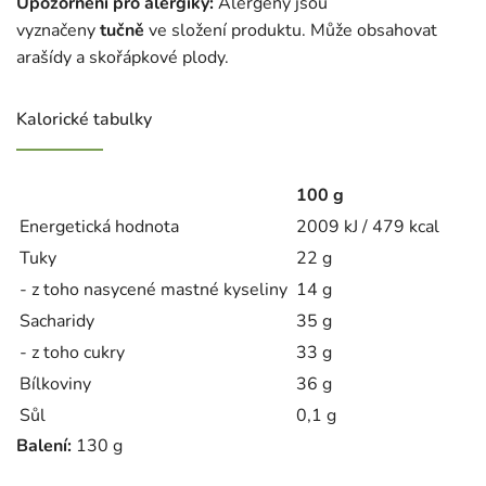
Upozornění pro alergiky:
Alergeny jsou
vyznačeny
tučně
ve složení produktu. Může obsahovat
arašídy a skořápkové plody.
Kalorické tabulky
100 g
Energetická hodnota
2009 kJ / 479 kcal
Tuky
22 g
- z toho nasycené mastné kyseliny
14 g
Sacharidy
35 g
- z toho cukry
33 g
Bílkoviny
36 g
Sůl
0,1 g
Balení:
130 g