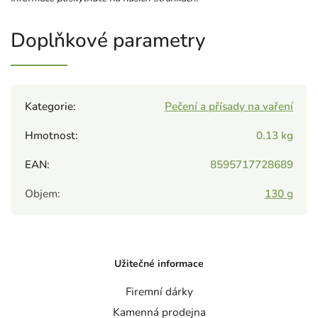
Doplňkové parametry
Kategorie
:
Pečení a přísady na vaření
Hmotnost
:
0.13 kg
EAN
:
8595717728689
Objem
:
130 g
Užitečné informace
Firemní dárky
Kamenná prodejna