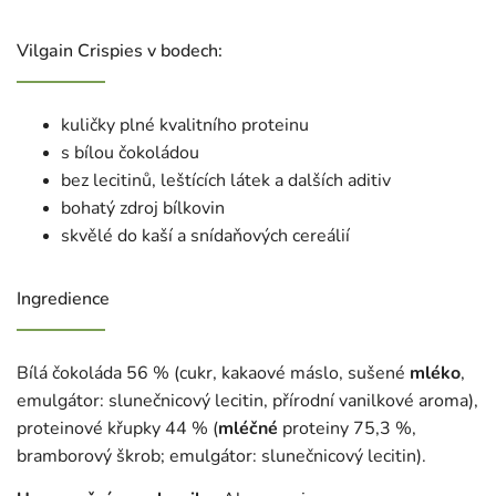
Vilgain Crispies v bodech:
kuličky plné kvalitního proteinu
s bílou čokoládou
bez lecitinů, leštících látek a dalších aditiv
bohatý zdroj bílkovin
skvělé do kaší a snídaňových cereálií
Ingredience
Bílá čokoláda 56 % (cukr, kakaové máslo, sušené
mléko
,
emulgátor: slunečnicový lecitin, přírodní vanilkové aroma),
proteinové křupky 44 % (
mléčné
proteiny 75,3 %,
bramborový škrob; emulgátor: slunečnicový lecitin).