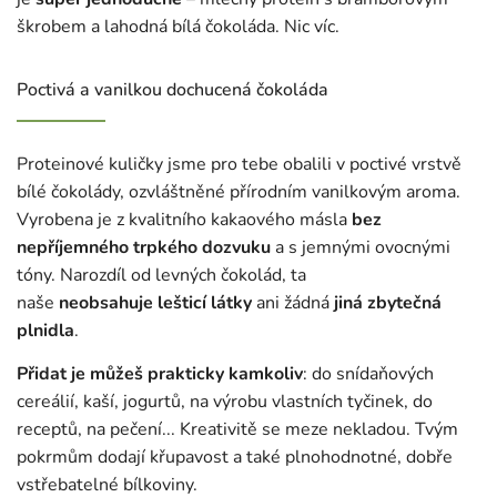
škrobem a lahodná bílá čokoláda. Nic víc.
Poctivá a vanilkou dochucená čokoláda
Proteinové kuličky jsme pro tebe obalili v poctivé vrstvě
bílé čokolády, ozvláštněné přírodním vanilkovým aroma.
Vyrobena je z kvalitního kakaového másla
bez
nepříjemného trpkého dozvuku
a s jemnými ovocnými
tóny. Narozdíl od levných čokolád, ta
naše
neobsahuje
lešticí látky
ani žádná
jiná zbytečná
plnidla
.
Přidat je můžeš prakticky kamkoliv
: do snídaňových
cereálií, kaší, jogurtů, na výrobu vlastních tyčinek, do
receptů, na pečení... Kreativitě se meze nekladou. Tvým
pokrmům dodají křupavost a také plnohodnotné, dobře
vstřebatelné bílkoviny.