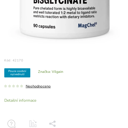
Kód:
42170
Pouze osobní
Značka:
Vilgain
vyzvednutí
Neohodnoceno
Detailní informace