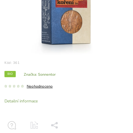
Kód:
361
BIO
Značka:
Sonnentor
Neohodnoceno
Detailní informace