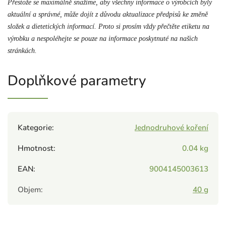
Přestože se maximálně snažíme, aby všechny informace o výrobcích byly
aktuální a správné, může dojít z důvodu aktualizace předpisů ke změně
složek a dietetických informací. Proto si prosím vždy přečtěte etiketu na
výrobku a nespoléhejte se pouze na informace poskytnuté na našich
stránkách.
Doplňkové parametry
Kategorie
:
Jednodruhové koření
Hmotnost
:
0.04 kg
EAN
:
9004145003613
Objem
:
40 g