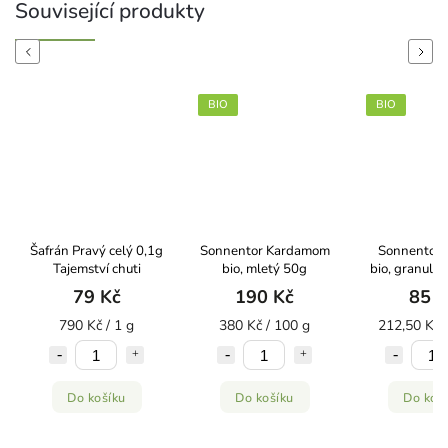
Související produkty
Previous
Next
BIO
BIO
Šafrán Pravý celý 0,1g
Sonnentor Kardamom
Sonnentor 
Tajemství chuti
bio, mletý 50g
bio, granulo
79 Kč
190 Kč
85 K
790 Kč / 1 g
380 Kč / 100 g
212,50 Kč 
Do košíku
Do košíku
Do koš