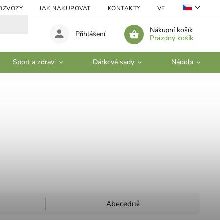
OZVOZY
JAK NAKUPOVAT
KONTAKTY
VELKOOBCHOD
Nákupní košík
Přihlášení
Prázdný košík
Sport a zdraví
Dárkové sady
Nádobí
Abecedně