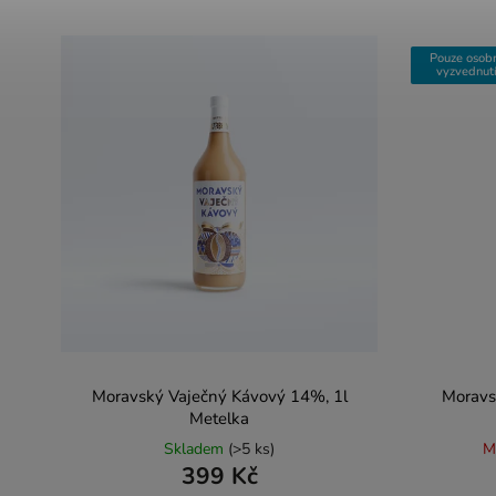
Pouze osob
vyzvednut
Moravský Vaječný Kávový 14%, 1l
Moravs
Metelka
Skladem
(>5 ks)
M
399 Kč