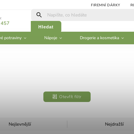
FIREMNÍ DÁRKY
R
:
 457
Hledat
vé potraviny
Nápoje
Drogerie a kosmetika
Otevřít filtr
Nejlevnější
Nejdražší