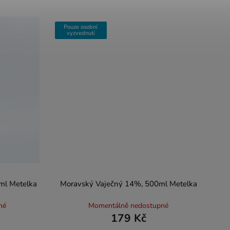
Pouze osobní
vyzvednutí
ml Metelka
Moravský Vaječný 14%, 500ml Metelka
né
Momentálně nedostupné
179 Kč