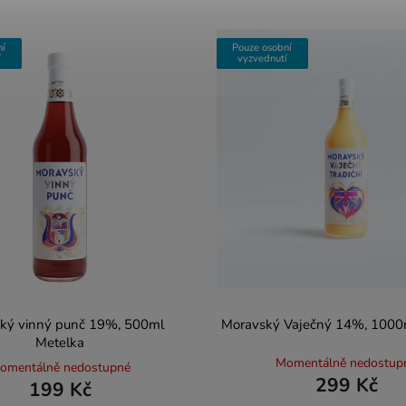
ní
Pouze osobní
í
vyzvednutí
ký vinný punč 19%, 500ml
Moravský Vaječný 14%, 1000
Metelka
Momentálně nedostup
omentálně nedostupné
299 Kč
199 Kč