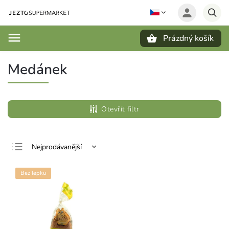
Prázdný košík
Hledat
Medánek
Otevřít filtr
Nejprodávanější
Nejlevnější
Bez lepku
Nejdražší
Abecedně