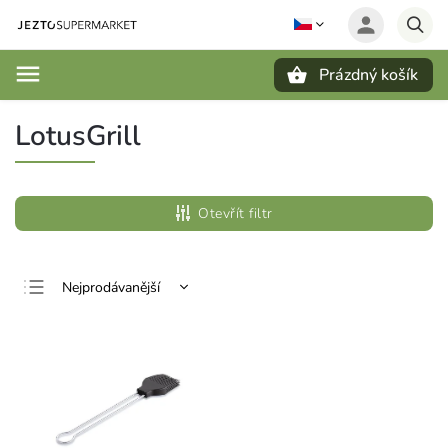
Prázdný košík
Hledat
LotusGrill
Otevřít filtr
Nejprodávanější
Nejlevnější
Nejdražší
Abecedně