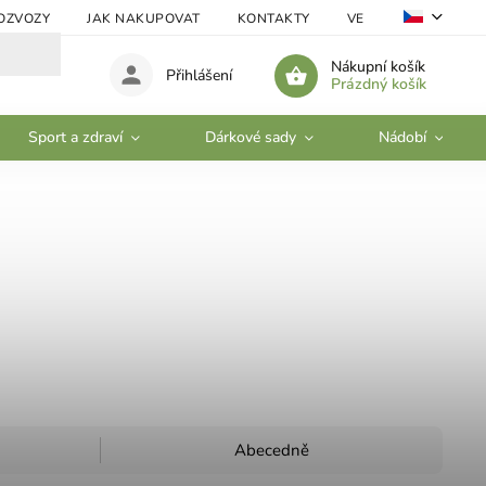
OZVOZY
JAK NAKUPOVAT
KONTAKTY
VELKOOBCHOD
Nákupní košík
Přihlášení
Prázdný košík
Sport a zdraví
Dárkové sady
Nádobí
Abecedně