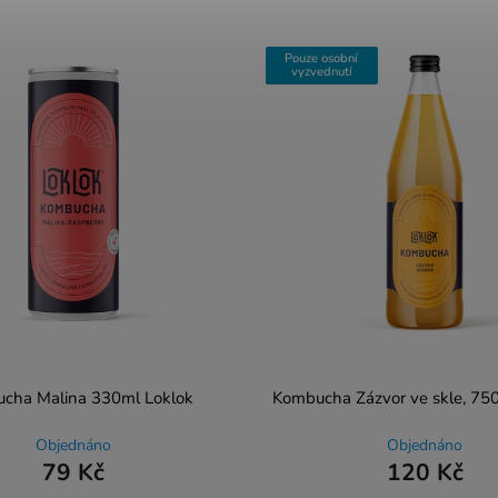
Pouze osobní
vyzvednutí
cha Malina 330ml Loklok
Kombucha Zázvor ve skle, 750
Objednáno
Objednáno
79 Kč
120 Kč