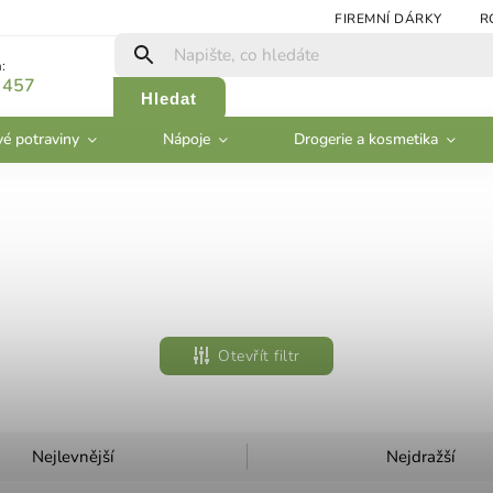
FIREMNÍ DÁRKY
R
:
 457
Hledat
vé potraviny
Nápoje
Drogerie a kosmetika
Otevřít filtr
Nejlevnější
Nejdražší