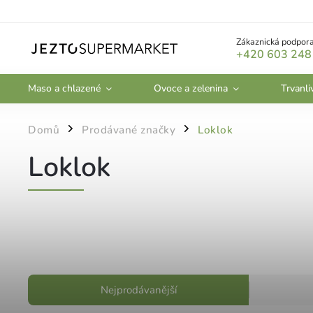
Zákaznická podpora
+420 603 248
Maso a chlazené
Ovoce a zelenina
Trvanli
Domů
Prodávané značky
Loklok
/
/
Loklok
Nejprodávanější