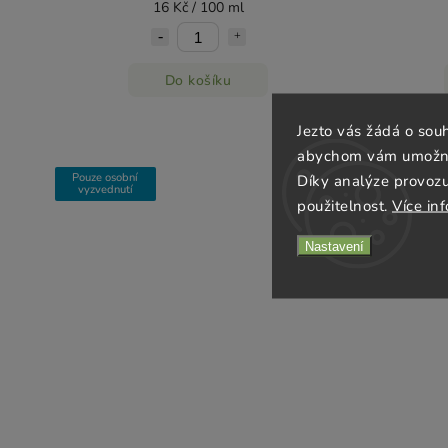
16 Kč / 100 ml
Do košíku
Jezto vás žádá o sou
abychom vám umožnili
Pouze osobní
Díky analýze provoz
vyzvednutí
použitelnost.
Více in
Nastavení