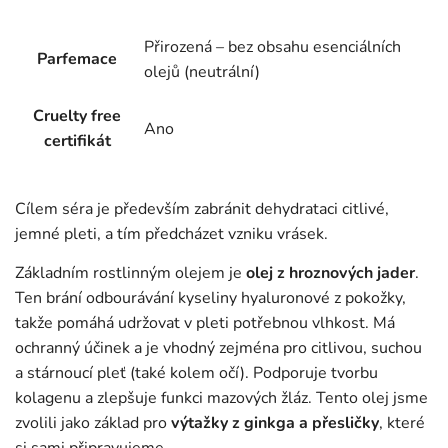
Přirozená – bez obsahu esenciálních
Parfemace
olejů (neutrální)
Cruelty free
Ano
certifikát
Cílem séra je především zabránit dehydrataci citlivé,
jemné pleti, a tím předcházet vzniku vrásek.
Základním rostlinným olejem je
olej z hroznových jader
.
Ten brání odbourávání kyseliny hyaluronové z pokožky,
takže pomáhá udržovat v pleti potřebnou vlhkost. Má
ochranný účinek a je vhodný zejména pro citlivou, suchou
a stárnoucí pleť (také kolem očí). Podporuje tvorbu
kolagenu a zlepšuje funkci mazových žláz. Tento olej jsme
zvolili jako základ pro
výtažky z ginkga a přesličky
, které