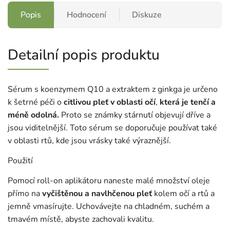
Popis
Hodnocení
Diskuze
Detailní popis produktu
Sérum s koenzymem Q10 a extraktem z ginkga je určeno
k šetrné péči o
citlivou pleť v oblasti očí
,
která je tenčí a
méně odolná.
Proto se známky stárnutí objevují dříve a
jsou viditelnější. Toto sérum se doporučuje používat také
v oblasti rtů, kde jsou vrásky také výraznější.
Použití
Pomocí roll-on aplikátoru naneste malé množství oleje
přímo na
vyčištěnou a navlhčenou pleť
kolem očí a rtů a
jemně vmasírujte. Uchovávejte na chladném, suchém a
tmavém místě, abyste zachovali kvalitu.