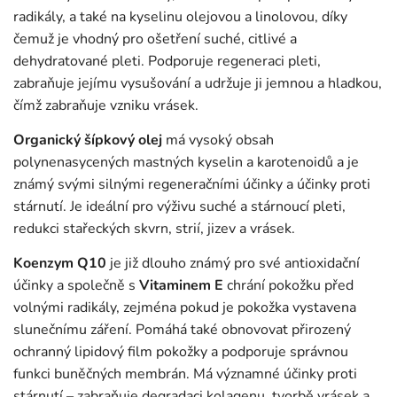
radikály, a také na kyselinu olejovou a linolovou, díky
čemuž je vhodný pro ošetření suché, citlivé a
dehydratované pleti. Podporuje regeneraci pleti,
zabraňuje jejímu vysušování a udržuje ji jemnou a hladkou,
čímž zabraňuje vzniku vrásek.
Organický šípkový olej
má vysoký obsah
polynenasycených mastných kyselin a karotenoidů a je
známý svými silnými regeneračními účinky a účinky proti
stárnutí. Je ideální pro výživu suché a stárnoucí pleti,
redukci stařeckých skvrn, strií, jizev a vrásek.
Koenzym Q10
je již dlouho známý pro své antioxidační
účinky a společně s
Vitaminem E
chrání pokožku před
volnými radikály, zejména pokud je pokožka vystavena
slunečnímu záření. Pomáhá také obnovovat přirozený
ochranný lipidový film pokožky a podporuje správnou
funkci buněčných membrán. Má významné účinky proti
stárnutí – zabraňuje degradaci kolagenu, tvorbě vrásek a