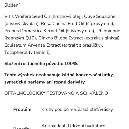
Složení
Vitis Vinifera Seed Oil (hroznový olej), Olive Squalane
(olivový skvalan), Rosa Canina Fruit Oil (šípkový olej),
Prunus Domestica Kernel Oil (slivkový olej), Ubiquinone
(koenzým Q10), Ginkgo Biloba Extract (extrakt z ginkga),
Equisetum Arvense Extract (extrakt z prasličky),
Tocopherol (vitamín E)
Složení rostlinného původu: 100%.
Tento výrobek neobsahuje žádné konzervační látky,
syntetické parfémy ani ropné deriváty.
OFTALMOLOGICKY TESTOVÁNO A SCHVÁLENO
Problém
Kruhy pod očima, Zralá pleť/vrásky
Antioxidant, Udržení hydratace,