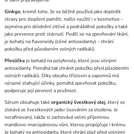
si sami připravujeme.
Ginkgo
, kromě toho, že se běžně používá jako doplněk
stravy pro zlepšení paměti, našlo využití i v kosmetice –
zejména pro zklidnění citlivé a podrážděné pokožky a také
jako prevence proti stárnutí. Podílí se na zpevňování tkání,
je bohatý na flavonoidy (silné antioxidanty) – chrání
pokožku před působením volných radikálů.
Přeslička
je bohatá na polyfenoly, které jsou silnými
antioxidanty. Pomáhá tak chránit pokožku před působením
volných radikálů. Díky obsahu tříslovin a saponinů má
výrazné stahující účinky, pomáhá zpevňovat pokožku,
podporuje její pevnost a pružnost.
Sérum obsahuje také
organický švestkový olej
, který se
získává ze švestkových jader lisováním za studena. Je
nerafinovaný, takže si zachovává velmi příjemnou
mandlovo-marcipánovou vůni, kterou propůjčuje i krému.
Je bohatý na antioxidanty, které chrání pleť před volnými