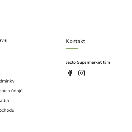
rvis
Kontakt
Jezto Supermarket tým
dmínky
bních údajů
atba
bchodu