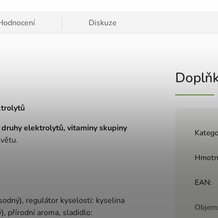
Hodnocení
Diskuze
Doplňk
trolytů
 druhy elektrolytů, vitaminy skupiny
Katego
květu.
Hmotn
EAN
:
sodný), regulátor kyselosti: kyselina
Objem
ý), přírodní aroma, sladidlo: