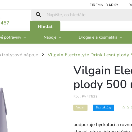
FIREMNÍ DÁRKY
R
:
 457
Hledat
vé potraviny
Nápoje
Drogerie a kosmetika
ktrolytové nápoje
Vilgain Electrolyte Drink Lesní plody
/
Vilgain Ele
plody 500 
Kód:
PV47539
Vegan
Bez laktózy
podporuje hydrataci a rovno
steviol‑glykosidy ze stévie