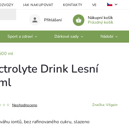
OZVOZY
JAK NAKUPOVAT
KONTAKTY
VELKOOBCHOD
Nákupní košík
Přihlášení
Prázdný košík
Sport a zdraví
Dárkové sady
Nádobí
 500 ml
ctrolyte Drink Lesní
ml
Značka:
Vilgain
Neohodnoceno
váhu iontů, bez rafinovaného cukru, slazeno