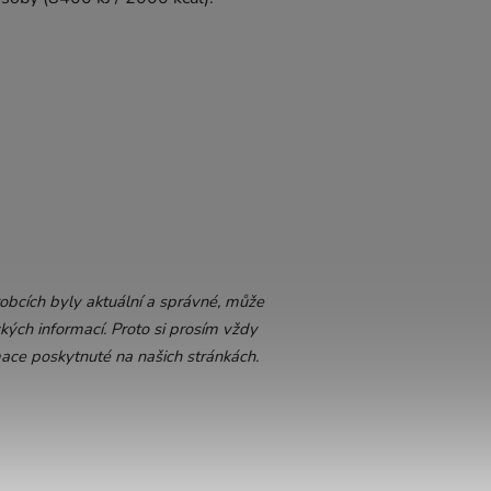
bcích byly aktuální a správné, může
kých informací. Proto si prosím vždy
mace poskytnuté na našich stránkách.