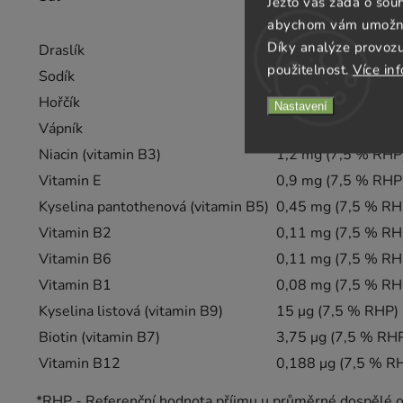
Jezto vás žádá o sou
100 ml
abychom vám umožnili
Díky analýze provoz
Draslík
60 mg (3 % RHP*)
použitelnost.
Více in
Sodík
45 mg
Hořčík
30 mg (8 % RHP)
Nastavení
Vápník
24 mg (3 % RHP)
Niacin (vitamin B3)
1,2 mg (7,5 % RHP
Vitamin E
0,9 mg (7,5 % RHP
Kyselina pantothenová (vitamin B5)
0,45 mg (7,5 % RH
Vitamin B2
0,11 mg (7,5 % RH
Vitamin B6
0,11 mg (7,5 % RH
Vitamin B1
0,08 mg (7,5 % RH
Kyselina listová (vitamin B9)
15 μg (7,5 % RHP)
Biotin (vitamin B7)
3,75 μg (7,5 % RH
Vitamin B12
0,188 μg (7,5 % R
*RHP - Referenční hodnota příjmu u průměrné dospělé os