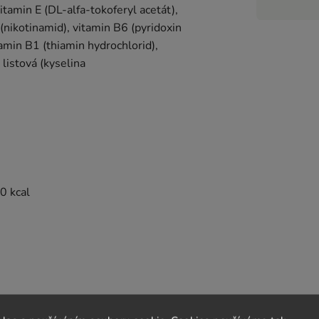
itamin E (DL‑alfa‑tokoferyl acetát),
nikotinamid), vitamin B6 (pyridoxin
tamin B1 (thiamin hydrochlorid),
 listová (kyselina
10 kcal