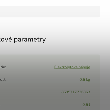
ové parametry
rie
:
Elektrolytové nápoje
ost
:
0.5 kg
8595717736363
:
0,5 l