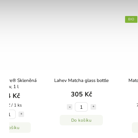
BIO
x Pure® Skleněná
Lahev Matcha glass bottle
Matc
láhev, 1 l
305 Kč
404 Kč
04 Kč / 1 ks
Do košíku
Do košíku