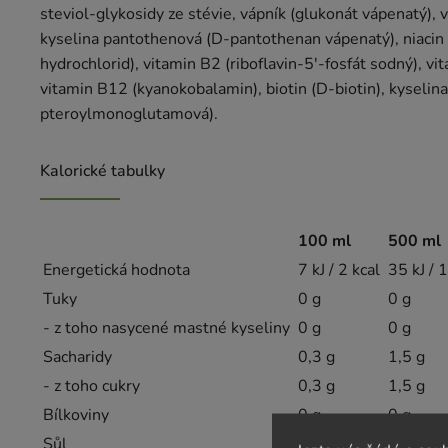
steviol‑glykosidy ze stévie, vápník (glukonát vápenatý), v
kyselina pantothenová (D‑pantothenan vápenatý), niacin (
hydrochlorid), vitamin B2 (riboflavin‑5'-fosfát sodný), vi
vitamin B12 (kyanokobalamin), biotin (D‑biotin), kyselina
pteroylmonoglutamová).
Kalorické tabulky
100 ml
500 ml
Energetická hodnota
7 kJ / 2 kcal
35 kJ / 
Tuky
0 g
0 g
- z toho nasycené mastné kyseliny
0 g
0 g
Sacharidy
0,3 g
1,5 g
- z toho cukry
0,3 g
1,5 g
Bílkoviny
0 g
0 g
Sůl
0,12 g
0,58 g