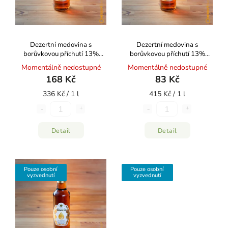
Dezertní medovina s
Dezertní medovina s
borůvkovou příchutí 13%
borůvkovou příchutí 13%
500ml Medový shop
200ml Medový shop
Momentálně nedostupné
Momentálně nedostupné
168 Kč
83 Kč
336 Kč / 1 l
415 Kč / 1 l
Detail
Detail
Pouze osobní
Pouze osobní
vyzvednutí
vyzvednutí