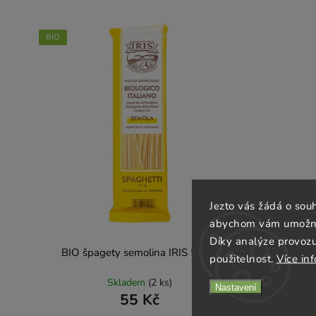
BIO
Jezto vás žádá o sou
abychom vám umožnili
Díky analýze provoz
BIO špagety semolina IRIS 500 g
použitelnost.
Více in
Skladem
(2 ks)
Nastavení
55 Kč