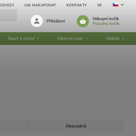
OZVOZY
JAK NAKUPOVAT
KONTAKTY
VELKOOBCHOD
Nákupní košík
Přihlášení
Prázdný košík
Sport a zdraví
Dárkové sady
Nádobí
Abecedně