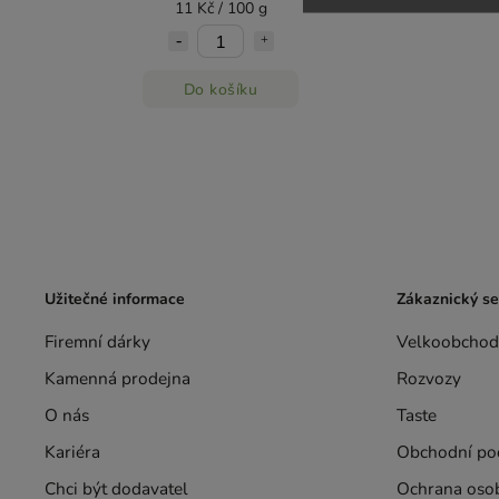
11 Kč / 100 g
Do košíku
Užitečné informace
Zákaznický se
Firemní dárky
Velkoobchod
Kamenná prodejna
Rozvozy
O nás
Taste
Kariéra
Obchodní po
Chci být dodavatel
Ochrana oso