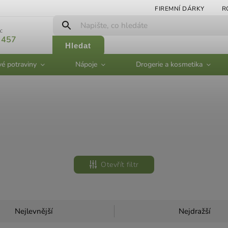
FIREMNÍ DÁRKY
R
:
 457
Hledat
vé potraviny
Nápoje
Drogerie a kosmetika
Otevřít filtr
Nejlevnější
Nejdražší