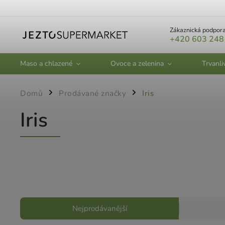
Zákaznická podpora
+420 603 248
Maso a chlazené
Ovoce a zelenina
Trvanli
Domů
Prodávané značky
Iris
/
/
Iris
Nejprodávanější