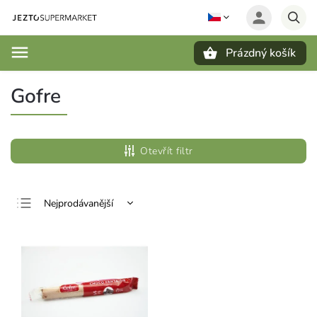
Prázdný košík
Hledat
Gofre
Otevřít filtr
Nejprodávanější
Nejlevnější
Nejdražší
Abecedně