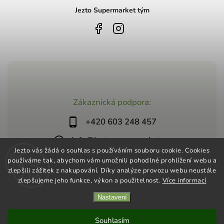
Jezto Supermarket tým
Zákaznická podpora:
+420 603 248 457
info@jeztosupermarket.cz
Jezto vás žádá o souhlas s používáním souboru cookie. Cookies
používáme tak, abychom vám umožnili pohodlné prohlížení webu a
zlepšili zážitek z nakupování. Díky analýze provozu webu neustále
zlepšujeme jeho funkce, výkon a použitelnost.
Více informací
Nastavení
Copyright 2026
Jezto Supermarket
. Všechna práva vyhrazena.
Vytvořil
Shoptet
| Design
Shoptak.cz
Souhlasím