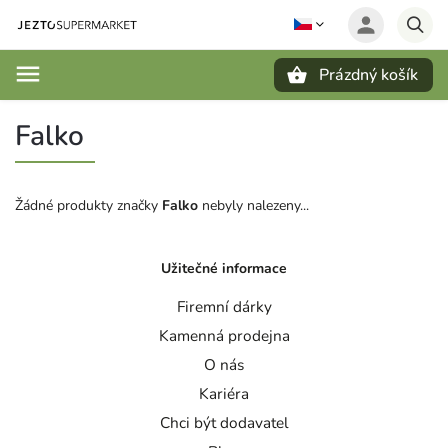
Prázdný košík
Hledat
Falko
Žádné produkty značky
Falko
nebyly nalezeny...
Užitečné informace
Firemní dárky
Kamenná prodejna
O nás
Kariéra
Chci být dodavatel