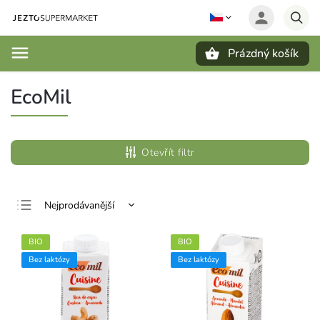
Prázdný košík
Hledat
EcoMil
Otevřít filtr
Nejprodávanější
Nejlevnější
BIO
BIO
Nejdražší
Bez laktózy
Bez laktózy
Abecedně