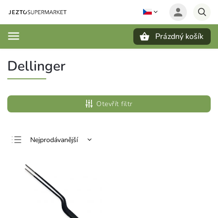
Prázdný košík
Hledat
Dellinger
Otevřít filtr
Nejprodávanější
Nejlevnější
Nejdražší
Abecedně