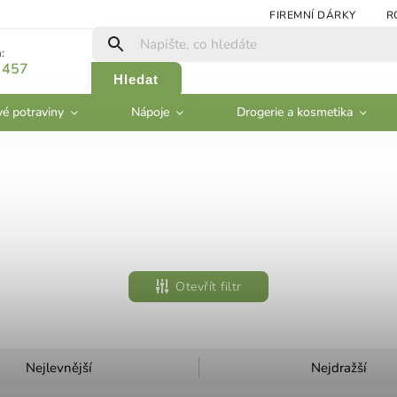
FIREMNÍ DÁRKY
R
:
 457
Hledat
vé potraviny
Nápoje
Drogerie a kosmetika
Otevřít filtr
Nejlevnější
Nejdražší