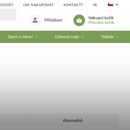
OZVOZY
JAK NAKUPOVAT
KONTAKTY
VELKOOBCHOD
Nákupní košík
Přihlášení
Prázdný košík
Sport a zdraví
Dárkové sady
Nádobí
Abecedně