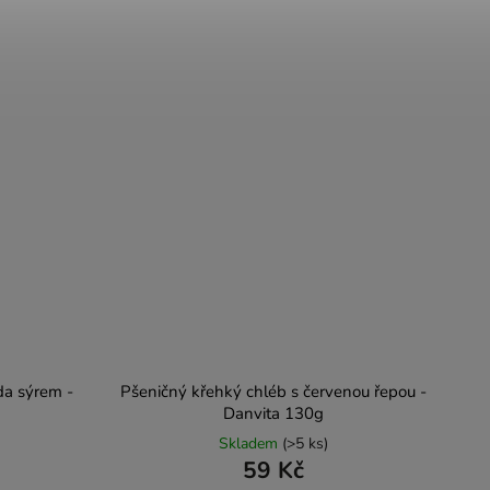
da sýrem -
Pšeničný křehký chléb s červenou řepou -
Danvita 130g
Skladem
(>5 ks)
59 Kč