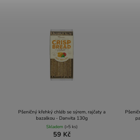
Pšeničný křehký chléb se sýrem, rajčaty a
Pšenič
bazalkou - Danvita 130g
pa
Skladem
(>5 ks)
59 Kč