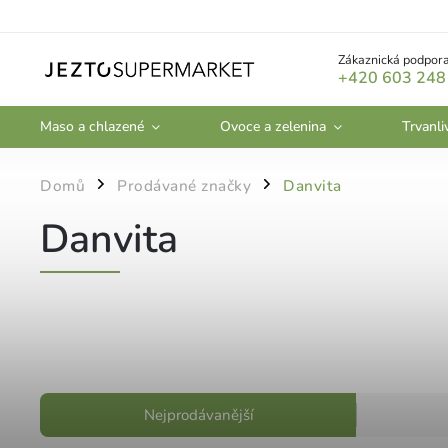
Zákaznická podpora
+420 603 248
Maso a chlazené
Ovoce a zelenina
Trvanli
Domů
Prodávané značky
Danvita
/
/
Danvita
Nejprodávanější