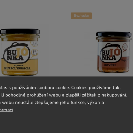
Bez lepku
hlas s používáním souboru cookie. Cookies používáme tak,
 pohodlné prohlížení webu a zlepšili zážitek z nakupování.
u webu neustále zlepšujeme jeho funkce, výkon a
a kuřecí - bez lepku - 300g
Bujónka hovězí - bez lepk
formací
Skladem
(3 ks)
Skladem
(4 ks)
202 Kč
202 Kč