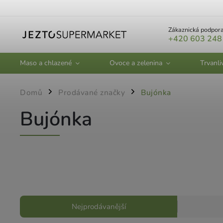
Zákaznická podpora
+420 603 248
Maso a chlazené
Ovoce a zelenina
Trvanli
Domů
Prodávané značky
Bujónka
/
/
Bujónka
Nejprodávanější