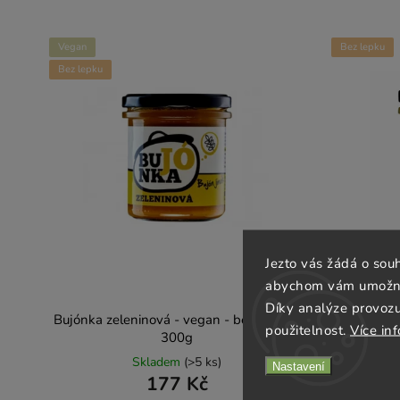
Vegan
Bez lepku
Bez lepku
Jezto vás žádá o sou
abychom vám umožnili
Díky analýze provoz
Bujónka zeleninová - vegan - bez lepku -
Bujónk
použitelnost.
Více in
300g
Skladem
(>5 ks)
Nastavení
177 Kč