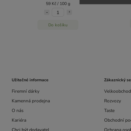
59 Kč / 100 g
Do košíku
Užitečné informace
Zákaznický se
Firemní dárky
Velkoobchod
Kamenná prodejna
Rozvozy
O nás
Taste
Kariéra
Obchodní po
Chci být dodavatel
Ochrana oso