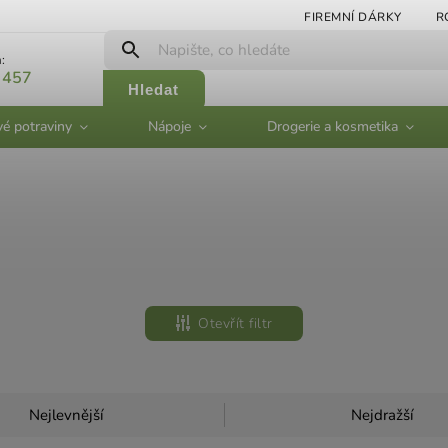
FIREMNÍ DÁRKY
R
:
 457
Hledat
vé potraviny
Nápoje
Drogerie a kosmetika
Otevřít filtr
Nejlevnější
Nejdražší