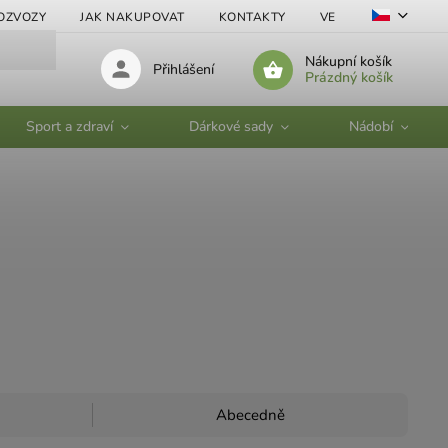
OZVOZY
JAK NAKUPOVAT
KONTAKTY
VELKOOBCHOD
Nákupní košík
Přihlášení
Prázdný košík
Sport a zdraví
Dárkové sady
Nádobí
Abecedně