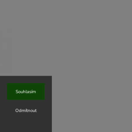
Souhlasím
u - 300g
Odmítnout