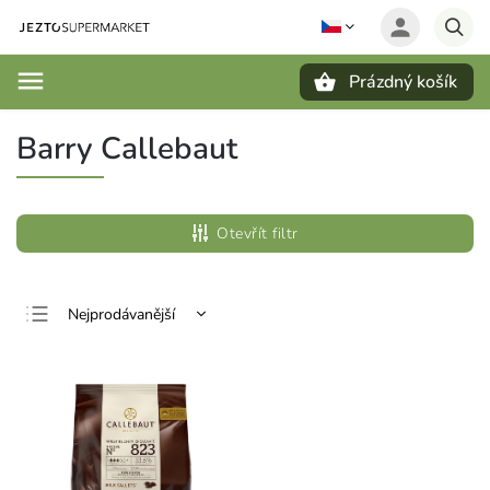
Prázdný košík
Hledat
Barry Callebaut
Otevřít filtr
Nejprodávanější
Nejlevnější
Nejdražší
Abecedně