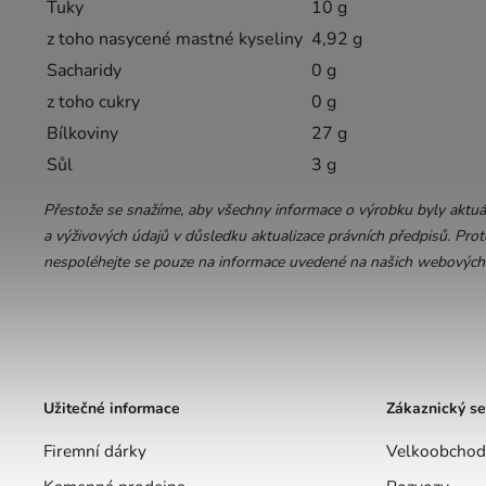
Tuky
10 g
z toho nasycené mastné kyseliny
4,92 g
Sacharidy
0 g
z toho cukry
0 g
Bílkoviny
27 g
Sůl
3 g
Přestože se snažíme, aby všechny informace o výrobku byly aktuá
a výživových údajů v důsledku aktualizace právních předpisů. Prot
nespoléhejte se pouze na informace uvedené na našich webových
Užitečné informace
Zákaznický se
Firemní dárky
Velkoobchod