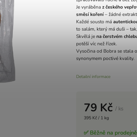
Je vyráběna
z českého vepř
směsí koření
– žádné extrak
Každé sousto má
autentickou
to salám, který má duši – tak, 
Skvělá je
na čerstvém chlebu
potěší víc než řízek.
Vysočina od Bobra se stala o
synonymem poctivé kvality.
Detailní informace
79 Kč
/ ks
395 Kč / 1 kg
✅ Běžně na prodejně