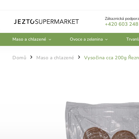
Zákaznická podpora
+420 603 248
Maso a chlazené
Ovoce a zelenina
Trvanl
Domů
Maso a chlazené
Vysočina cca 200g Řezn
/
/