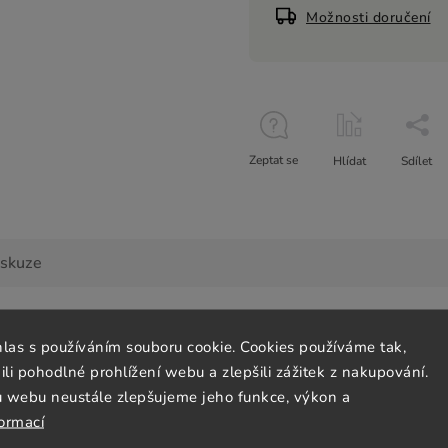
Možnosti doručení
Zeptat se
Hlídat
Sdílet
iskuze
hlas s používáním souboru cookie. Cookies používáme tak,
Doplňk
 pohodlné prohlížení webu a zlepšili zážitek z nakupování.
u webu neustále zlepšujeme jeho funkce, výkon a
formací
dná éčka. Vyrábíme podle klasické