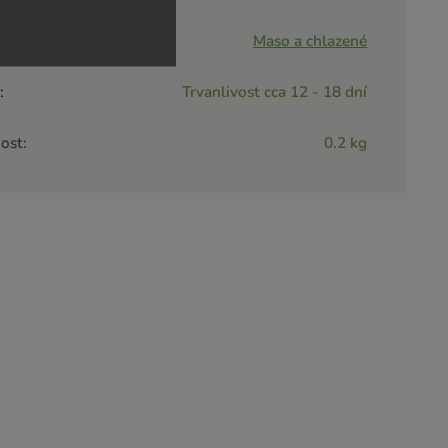
rie
:
Maso a chlazené
a
:
Trvanlivost cca 12 - 18 dní
ost
:
0.2 kg