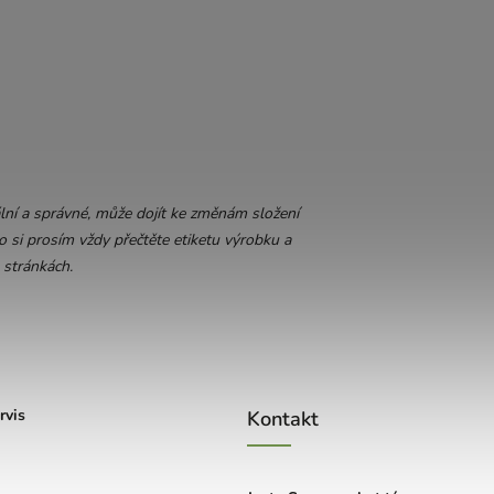
lní a správné, může dojít ke změnám složení
o si prosím vždy přečtěte etiketu výrobku a
 stránkách.
rvis
Kontakt