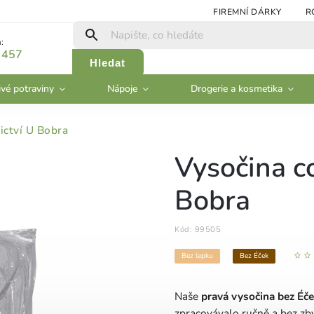
FIREMNÍ DÁRKY
R
:
 457
Hledat
ivé potraviny
Nápoje
Drogerie a kosmetika
ictví U Bobra
Vysočina c
Bobra
Kód:
99505
Bez lepku
Bez Éček
Naše
pravá vysočina bez Éč
zpracovávalo ručně a bez zb