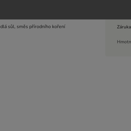
Katego
lá sůl, směs přírodního koření
Záruk
Hmotn