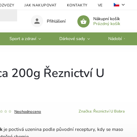
OZVOZY
JAK NAKUPOVAT
KONTAKTY
VELKOOBCHOD
Nákupní košík
Přihlášení
Prázdný košík
Sport a zdraví
Dárkové sady
Nádobí
ca 200g Řeznictví U
Značka:
Řeznictví U Bobra
Neohodnoceno
ek
je poctivá uzenina podle původní receptury, kdy se maso
ytečné chemie.