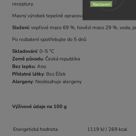
receptury.
Nastavení
Masný výrobek tepelně opracovaný.
Složení:
vepřové maso 69 %, hovězí maso 29 %, voda, jed
Po rozbalení spotřebujte do 5 dnů
Skladování
: 0–5 °C
Země původu
: Česká republika
Bez lepku
: Ano
Přídatné látky
: Bez Éček
Alergeny
: Neobsahuje alergeny
Výživové údaje na 100 g
Energetická hodnota
1119 kJ / 269 kcal