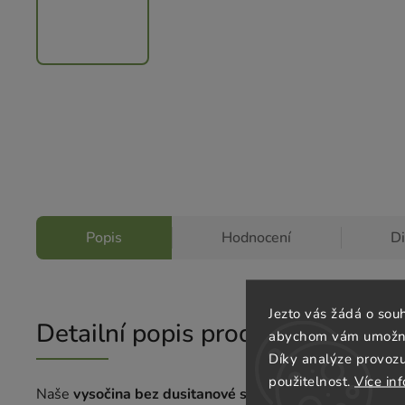
Popis
Hodnocení
D
Jezto vás žádá o sou
Detailní popis produktu
abychom vám umožnili
Díky analýze provoz
použitelnost.
Více in
Naše
vysočina bez dusitanové soli
, která neobsahuje žá