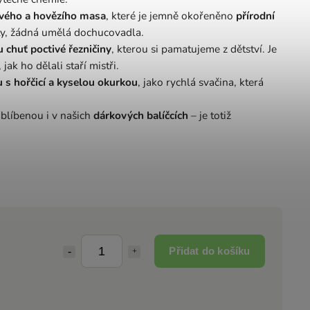
ového a hovězího masa
, které je jemně okořeněno
přírodní
ty, žádná umělá dochucovadla.
 chuť poctivé řezničiny
, kterou si pamatujeme z dětství. Je
jak ho dělali staří mistři.
 s hořčicí a kyselou okurkou
, jako rychlá svačina, která
blíbenou i v našich
dárkových balíčcích
– je totiž
Přidat do košíku