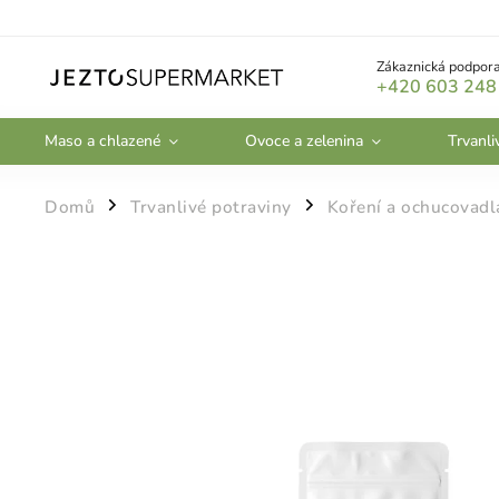
Zákaznická podpora
+420 603 248
Maso a chlazené
Ovoce a zelenina
Trvanli
Domů
Trvanlivé potraviny
Koření a ochucovadl
/
/