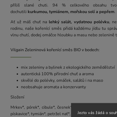
příliš slané chuti. 94 % celkového obsahu tv
dochutili
kurkumou, tymiánem, mořskou solí a pepřem
.
Ať už máš chuť na
lehký salát, vydatnou polévku
, n
rodinu, naše kořenící směs přidá každému jídlu tu sprá
vlnu chutí, dodej omáčce hloubku a masu nebo zelenině t
Vilgain Zeleninová kořenící směs BIO v bodech:
mix zeleniny a bylinek z ekologického zemědělství
autentická 100% přírodní chuť a aroma
skvělé do polévky, omáček, salátů i na maso
neobsahuje aromata a konzervanty
Složení
Mrkev*, pórek*, cibule*, česnek*, libeček*, pastinák*, 
Jezto vás žádá o sou
pískavice*, tymián*, petržel nať*, černý pepř*.