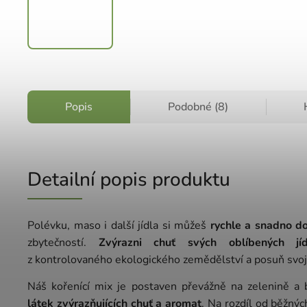
Popis
Podobné (8)
Detailní popis produktu
Polévku, maso i další jídla si můžeš
rychle a snadno do
zbytečností.
Zvýrazni chuť svých oblíbených j
z kontrolovaného ekologického zemědělství a posuň svoje
Náš kořenící mix je postaven převážně na zelenině a 
látek zvýrazňujících chuť a aromat
. Na rozdíl od běžný