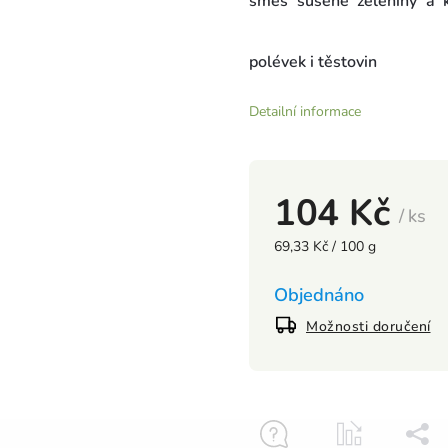
směs sušené zeleniny a k
polévek i těstovin
Detailní informace
104 Kč
/ ks
69,33 Kč / 100 g
Objednáno
Možnosti doručení