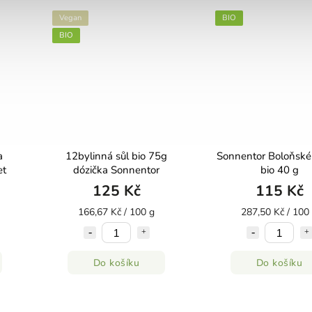
Vegan
BIO
BIO
a
12bylinná sůl bio 75g
Sonnentor Boloňské
et
dózička Sonnentor
bio 40 g
125 Kč
115 Kč
166,67 Kč / 100 g
287,50 Kč / 100
Do košíku
Do košíku