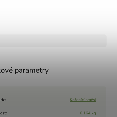
ové parametry
rie
:
Kořenící směsi
ost
:
0.164 kg