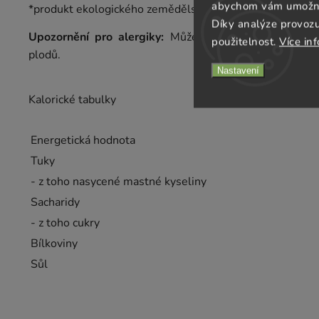
abychom vám umožnili
*produkt ekologického zemědělství.
Díky analýze provoz
Upozornění pro alergiky:
Může obsahovat stopy mléka
použitelnost.
Více in
plodů.
Nastavení
Kalorické tabulky
Energetická hodnota
Tuky
- z toho nasycené mastné kyseliny
Sacharidy
- z toho cukry
Bílkoviny
Sůl