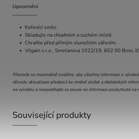
Upozornění
Kořenící směs.
Skladujte na chladném a suchém místě.
Chraňte před přímým slunečním zářením.
Vilgain s.r.o., Smetanova 1022/19, 602 00 Brno, 
Přestože se maximálně snažíme, aby všechny informace o výrobcích
důvodu aktualizace předpisů ke změně složek a dietetických inform
na výrobku a nespoléhejte se pouze na informace poskytnuté na n
Související produkty