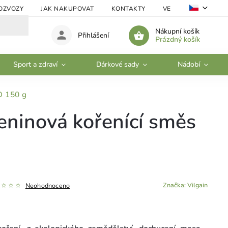
OZVOZY
JAK NAKUPOVAT
KONTAKTY
VELKOOBCHOD
Nákupní košík
Přihlášení
Prázdný košík
Sport a zdraví
Dárkové sady
Nádobí
O 150 g
leninová kořenící směs
Značka:
Vilgain
Neohodnoceno