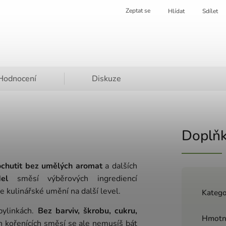
Zeptat se
Hlídat
Sdílet
Hodnocení
Diskuze
Doplňk
chutit bez umělých aromat
a dalších
ídel
směsí výběrových ingrediencí
 kulinářské umění na další level.
Katego
bylinkách.
Bez barviv, škrobu, cukru,
Hmotn
ch kořenících směsí se ale nemusíš bát