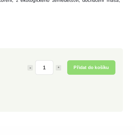
oření, z ekologického zemědělství, dochucení masa,
Přidat do košíku