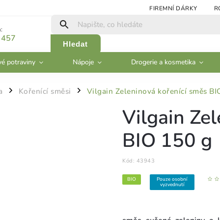
FIREMNÍ DÁRKY
R
:
 457
Hledat
vé potraviny
Nápoje
Drogerie a kosmetika
a
Kořenící směsi
Vilgain Zeleninová kořenící směs BI
/
/
Vilgain Ze
BIO 150 g
Kód:
43943
BIO
Pouze osobní
vyzvednutí