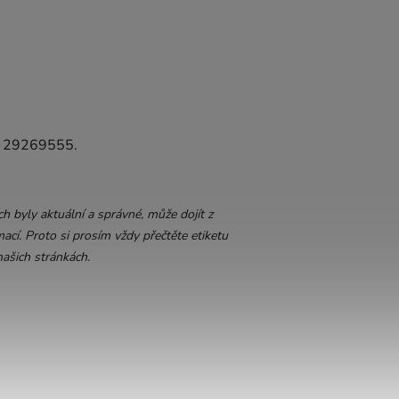
Ič 29269555.
 byly aktuální a správné, může dojít z
ací. Proto si prosím vždy přečtěte etiketu
ašich stránkách.