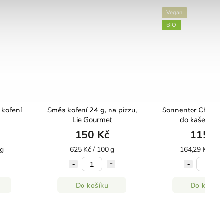
Vegan
BIO
 koření
Směs koření 24 g, na pizzu,
Sonnentor Charli
Lie Gourmet
do kaše bio
150 Kč
115 K
 g
625 Kč / 100 g
164,29 Kč / 
Do košíku
Do košík