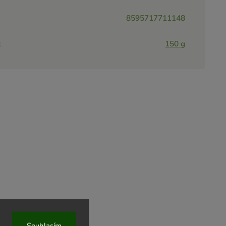
8595717711148
:
150 g
Souhlasím