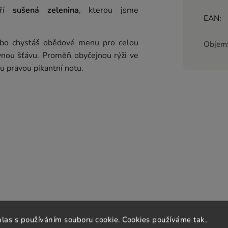
oří
sušená zelenina
, kterou jsme
EAN
:
ebo chystáš obědové menu pro celou
Objem
vnou šťávu. Proměň obyčejnou rýži ve
u pravou pikantní notu.
kořen petržele*, kurkuma*, mořská sůl,
hlas s používáním souboru cookie. Cookies používáme tak,