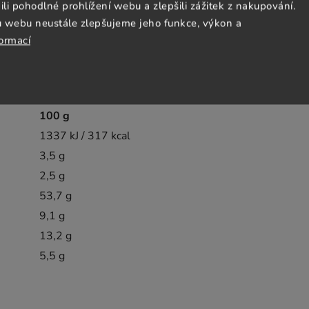
 pohodlné prohlížení webu a zlepšili zážitek z nakupování.
u webu neustále zlepšujeme jeho funkce, výkon a
, arašídů a ostatních skořápkových
formací
100 g
1337 kJ / 317 kcal
3,5 g
2,5 g
53,7 g
9,1 g
13,2 g
5,5 g