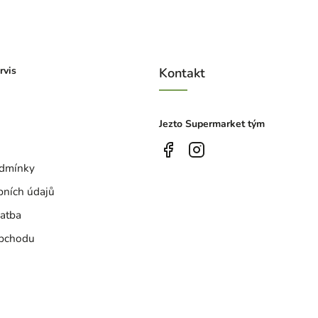
rvis
Kontakt
Jezto Supermarket tým
dmínky
bních údajů
atba
bchodu