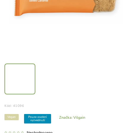
Kód:
41096
Vegan
Pouze osobní
Značka:
Vilgain
vyzvednutí
Neohodnoceno