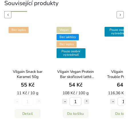
Související produkty
Previous
Next
Bez lepku
Vegan
Pouze osobn
vyzvednutí
Bez laktózy
Bez lepku
Pouze osobní
vyzvednutí
Vilgain Snack bar
Vilgain Vegan Protein
Vilgain D
Karamel 50g
Bar skořicové latté
Trouble Prot
50 g
Lískooříškov
55 Kč
54 Kč
64 K
čokolád
křupinkam
11 Kč / 10 g
108 Kč / 100 g
116,36 Kč 
Detail
Do košíku
Do koš