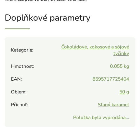
Doplňkové parametry
Čokoládové, kokosové a sójové
Kategorie
:
tyčinky
Hmotnost
:
0.055 kg
EAN
:
8595717725404
Objem
:
50 g
Příchuť
:
Slaný karamel
Položka byla vyprodána…