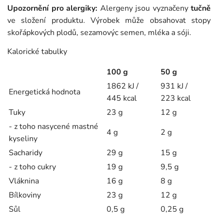
Upozornění pro alergiky:
Alergeny jsou vyznačeny
tučně
ve složení produktu. Výrobek může obsahovat stopy
skořápkových plodů, sezamovýc semen, mléka a sóji.
Kalorické tabulky
100 g
50 g
1862 kJ /
931 kJ /
Energetická hodnota
445 kcal
223 kcal
Tuky
23 g
12 g
- z toho nasycené mastné
4 g
2 g
kyseliny
Sacharidy
29 g
15 g
- z toho cukry
19 g
9,5 g
Vláknina
16 g
8 g
Bílkoviny
23 g
12 g
Sůl
0,5 g
0,25 g