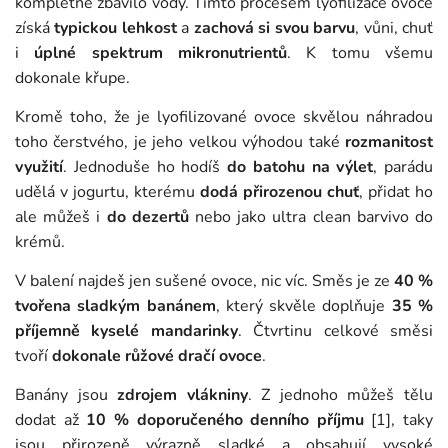
kompletně zbavilo vody. Tímto procesem lyofilizace ovoce
získá
typickou lehkost
a
zachová si svou barvu
, vůni, chuť
i
úplné spektrum mikronutrientů
. K tomu všemu
dokonale křupe.
Kromě toho, že je lyofilizované ovoce skvělou náhradou
toho čerstvého, je jeho velkou výhodou také
rozmanitost
využití
. Jednoduše ho hodíš
do batohu na výlet
, parádu
udělá v jogurtu, kterému
dodá přirozenou chuť
, přidat ho
ale můžeš i
do dezertů
nebo jako ultra clean barvivo do
krémů.
V balení najdeš jen sušené ovoce, nic víc. Směs je ze
40 %
tvořena sladkým banánem
, který skvěle doplňuje
35 %
příjemně kyselé mandarinky
. Čtvrtinu celkové směsi
tvoří
dokonale růžové dračí ovoce
.
Banány jsou
zdrojem vlákniny
. Z jednoho můžeš tělu
dodat až
10 % doporučeného denního příjmu
[1], taky
jsou přirozeně výrazně sladké a obsahují vysoké