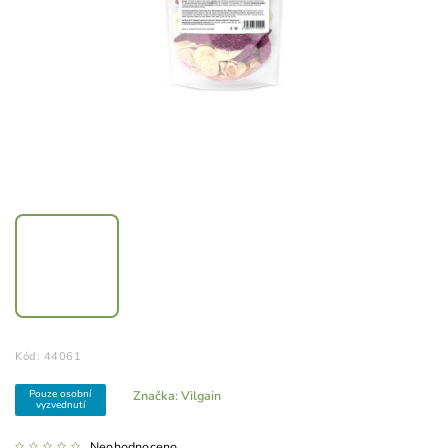
Kód:
44061
Pouze osobní
Značka:
Vilgain
vyzvednutí
Neohodnoceno