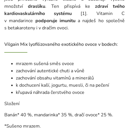
množství
draslíku
. Ten přispívá ke
zdraví tvého
kardiovaskulárního systému
[1]. Vitamin C
v mandarince
podporuje imunitu
a najdeš ho společně
s betakaroteny i v dračím ovoci.
Vilgain Mix lyofilizovaného exotického ovoce v bodech:
mrazem sušená směs ovoce
zachování autentické chuti a vůně
zachování obsahu vitamínů a minerálů
k dochucení kaší, jogurtu, muesli, či na pečení
křupavá náhrada čerstvého ovoce
Složení
Banán* 40 %, mandarinka* 35 %, dračí ovoce* 25 %.
*Sušeno mrazem.