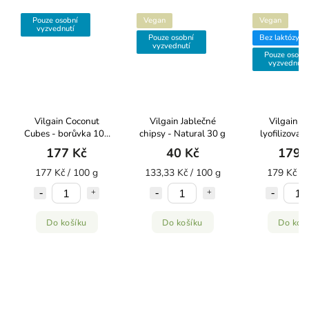
Pouze osobní
Vegan
Vegan
vyzvednutí
Pouze osobní
Bez laktózy
vyzvednutí
Pouze osobn
vyzvednutí
Vilgain Coconut
Vilgain Jablečné
Vilgain 
Cubes - borůvka 100
chipsy - Natural 30 g
lyofilizovan
g
177 Kč
40 Kč
179 
177 Kč / 100 g
133,33 Kč / 100 g
179 Kč / 
Do košíku
Do košíku
Do koš