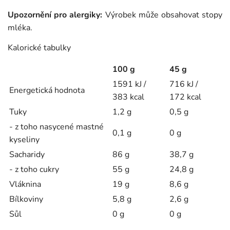
Upozornění pro alergiky:
Výrobek může obsahovat stopy
mléka.
Kalorické tabulky
100 g
45 g
1591 kJ /
716 kJ /
Energetická hodnota
383 kcal
172 kcal
Tuky
1,2 g
0,5 g
- z toho nasycené mastné
0,1 g
0 g
kyseliny
Sacharidy
86 g
38,7 g
- z toho cukry
55 g
24,8 g
Vláknina
19 g
8,6 g
Bílkoviny
5,8 g
2,6 g
Sůl
0 g
0 g