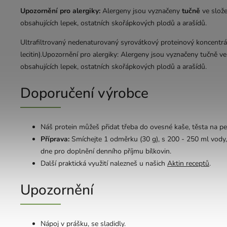
Upozornění pro alergiky:
Alergeny jsou vyznačeny
tučně
ve slož
obsahujících lepek, ostatních skořápkových plodů a arašídů.
Ultrafiltrovaný nedenaturovaný syrovátkový proteinový koncentrá
lecitin).Upozornění pro alergiky: Alergeny jsou vyznačeny tučně v
obsahujících lepek, ostatních skořápkových plodů a arašídů.
Doporučení výrobce
Náš protein můžeš přidat třeba do ovesné kaše, těsta na pe
Příprava:
Smíchejte 1 odměrku (30 g), s 200 - 250 ml vody
dne pro doplnění denního příjmu bílkovin.
Další praktická využití nalezneš u našich
Aktin receptů
.
Upozornění
Nápoj v prášku, se sladidly.