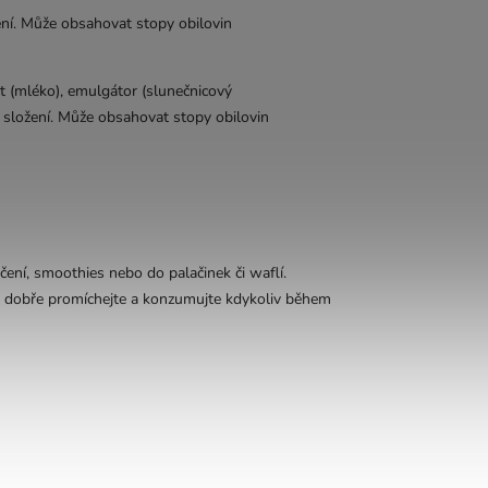
ení. Může obsahovat stopy obilovin
t (mléko), emulgátor (slunečnicový
e složení. Může obsahovat stopy obilovin
čení, smoothies nebo do palačinek či waflí.
, dobře promíchejte a konzumujte kdykoliv během