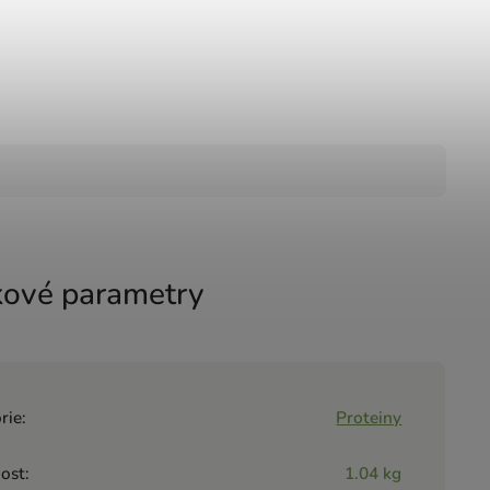
ové parametry
rie
:
Proteiny
ost
:
1.04 kg