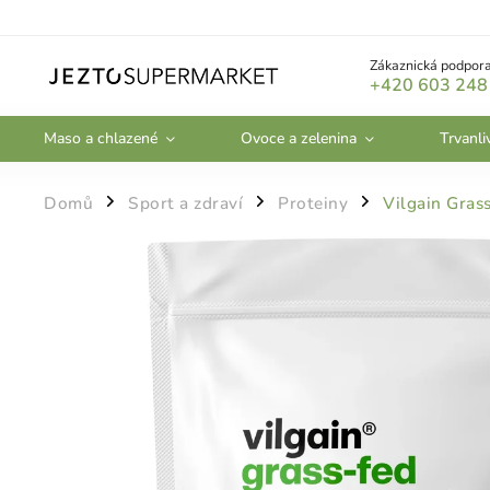
Zákaznická podpora
+420 603 248
Maso a chlazené
Ovoce a zelenina
Trvanli
Domů
Sport a zdraví
Proteiny
Vilgain Gras
/
/
/