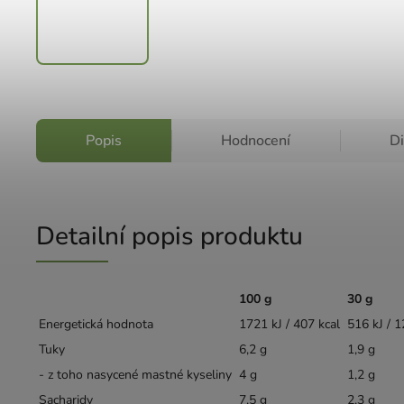
Popis
Hodnocení
D
Detailní popis produktu
100 g
30 g
Energetická hodnota
1721 kJ / 407 kcal
516 kJ / 1
Tuky
6,2 g
1,9 g
- z toho nasycené mastné kyseliny
4 g
1,2 g
Sacharidy
7,5 g
2,3 g