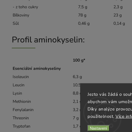
- z toho cukry
7,5 g
2,3 g
Bílkoviny
78 g
23 g
Sůl
0,46 g
0,14 g
Profil aminokyselin:
100 g*
Esenciální aminokyseliny
Isoleucin
6,3 g
Leucin
10,5 g
Lysin
8,8 g
Jezto vás žádá o sou
abychom vám umožnili
Methionin
2,1 g
Díky analýze provoz
Fenylalanin
3,2 g
použitelnost.
Více in
Threonin
7 g
Tryptofan
1,7 g
Nastavení