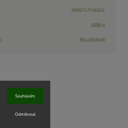
8595717726821
:
1000 g
ť
:
Bez příchutě
Souhlasím
Odmítnout