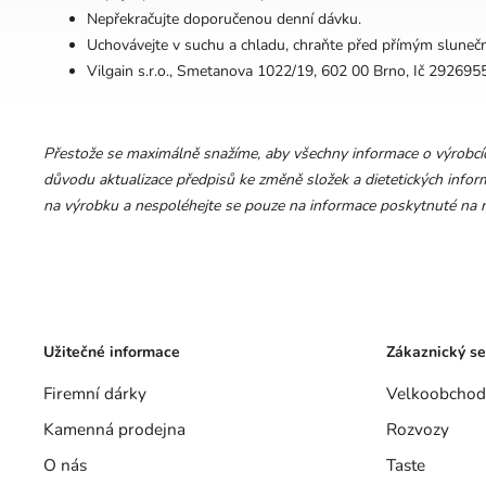
Nepřekračujte doporučenou denní dávku.
Uchovávejte v suchu a chladu, chraňte před přímým sluneč
Vilgain s.r.o., Smetanova 1022/19, 602 00 Brno, Ič 292695
Přestože se maximálně snažíme, aby všechny informace o výrobcích
důvodu aktualizace předpisů ke změně složek a dietetických inform
na výrobku a nespoléhejte se pouze na informace poskytnuté na n
Užitečné informace
Zákaznický se
Firemní dárky
Velkoobchod
Kamenná prodejna
Rozvozy
O nás
Taste