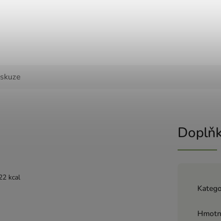
iskuze
Doplňk
22 kcal
Katego
Hmotn