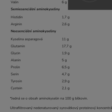
Valin
6 g
Semiesenciální aminokyseliny
Histidin
1,7 g
Arginin
2,6 g
Neesenciální aminokyseliny
Kyselina asparagová
11 g
Glutamin
17,7 g
Glycin
1,9 g
Alanin
5 g
Prolin
6,5 g
Serin
4,7 g
Tyrosin
2,9 g
Cystein
2,1 g
*Jedná se o obsah aminokyselin na 100 g bílkovin.
Ultrafiltrovaný nedenaturovaný syrovátkový proteinový koncentrá