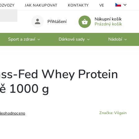
OZVOZY
JAK NAKUPOVAT
KONTAKTY
VELKOOBCHOD
Nákupní košík
Přihlášení
Prázdný košík
Sport a zdraví
Dárkové sady
Nádobí
ass-Fed Whey Protein
tě 1000 g
Značka:
Vilgain
Neohodnoceno