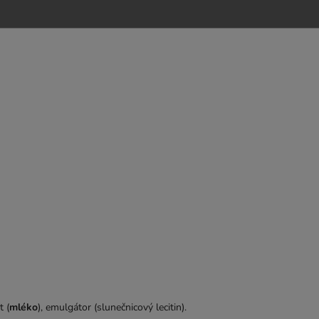
t (
mléko
), emulgátor (slunečnicový lecitin).