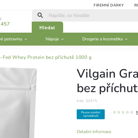
FIREMNÍ DÁRKY
R
:
 457
Hledat
vé potraviny
Nápoje
Drogerie a kosmetika
s-Fed Whey Protein bez příchutě 1000 g
Vilgain Gr
bez příchu
Kód:
33575
Pouze osobní
vyzvednutí
Detailní informace