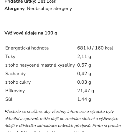
Přídatné látky
: Bez Éček
Alergeny
: Neobsahuje alergeny
Výživové údaje na 100 g
Energetická hodnota
681 kJ / 160 kcal
Tuky
2,11 g
z toho nasycené mastné kyseliny
0,57 g
Sacharidy
0,42 g
z toho cukry
0,03 g
Bílkoviny
21,47 g
Sůl
1,44 g
Přestože se snažíme, aby všechny informace o výrobku byly
aktuální a správné, může dojít ke změnám složení a výživových
údajů v důsledku aktualizace právních předpisů. Proto si prosím