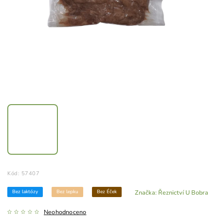
Kód:
57407
Bez laktózy
Bez lepku
Bez Éček
Značka:
Řeznictví U Bobra
Neohodnoceno