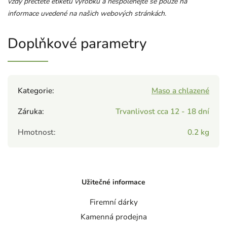
vždy přečtěte etiketu výrobku a nespoléhejte se pouze na
informace uvedené na našich webových stránkách.
Doplňkové parametry
Kategorie
:
Maso a chlazené
Záruka
:
Trvanlivost cca 12 - 18 dní
Hmotnost
:
0.2 kg
Užitečné informace
Firemní dárky
Kamenná prodejna