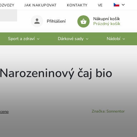
OZVOZY
JAK NAKUPOVAT
KONTAKTY
VELKOOBCHOD
Nákupní košík
Přihlášení
Prázdný košík
Sport a zdraví
Dárkové sady
Nádobí
Narozeninový čaj bio
Značka:
Sonnentor
ceno