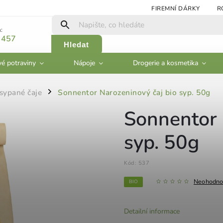
FIREMNÍ DÁRKY
R
:
 457
Hledat
vé potraviny
Nápoje
Drogerie a kosmetika
sypané čaje
Sonnentor Narozeninový čaj bio syp. 50g
/
Sonnentor 
syp. 50g
Kód:
537
Neohodno
BIO
Detailní informace