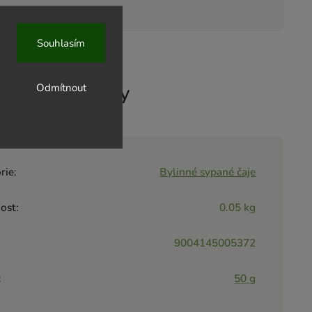
Souhlasím
ové parametry
Odmítnout
rie
:
Bylinné sypané čaje
ost
:
0.05 kg
9004145005372
:
50 g