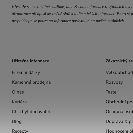
Přestože se maximálně snažíme, aby všechny informace o výrobcích byly 
aktualizace předpisů ke změně složek a dietetických informací. Proto si p
nespoléhejte se pouze na informace poskytnuté na našich stránkách.
Užitečné informace
Zákaznický se
Firemní dárky
Velkoobchod
Kamenná prodejna
Rozvozy
O nás
Taste
Kariéra
Obchodní po
Chci být dodavatel
Ochrana oso
Blog
Doprava & pl
Recepty
Hodnocení o