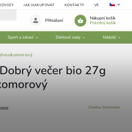
OZVOZY
JAK NAKUPOVAT
KONTAKTY
VELKOOBCHOD
Nákupní košík
Přihlášení
Prázdný košík
Sport a zdraví
Dárkové sady
Nádobí
. dvoukomorový
Dobrý večer bio 27g
ukomorový
Značka:
Sonnentor
ceno