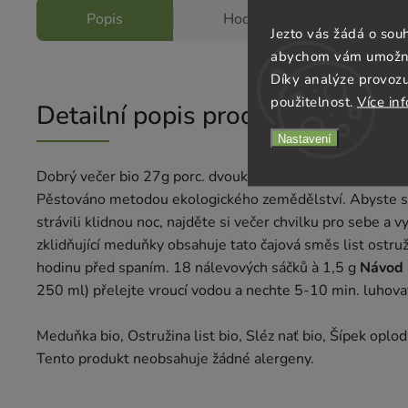
Popis
Hodnocení
D
Jezto vás žádá o sou
abychom vám umožnili
Díky analýze provoz
použitelnost.
Více in
Detailní popis produktu
Nastavení
Dobrý večer bio 27g porc. dvoukomorový od výrobce Sonn
Pěstováno metodou ekologického zemědělství. Abyste si
strávili klidnou noc, najděte si večer chvilku pro sebe a 
zklidňující meduňky obsahuje tato čajová směs list ostruži
hodinu před spaním. 18 nálevových sáčků à 1,5 g
Návod 
250 ml) přelejte vroucí vodou a nechte 5-10 min. luhova
Meduňka bio, Ostružina list bio, Sléz nať bio, Šípek oplod
Tento produkt neobsahuje žádné alergeny.