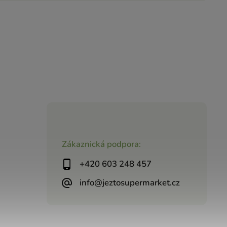
Zákaznická podpora:
+420 603 248 457
info@jeztosupermarket.cz