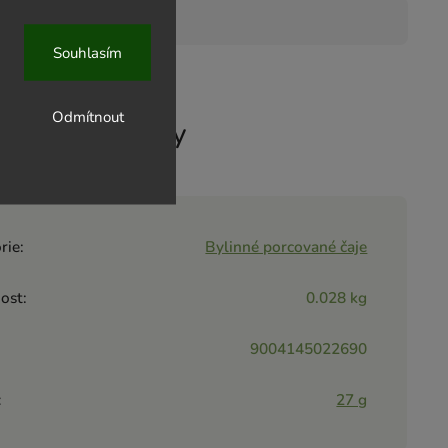
Souhlasím
Odmítnout
ové parametry
rie
:
Bylinné porcované čaje
ost
:
0.028 kg
9004145022690
:
27 g