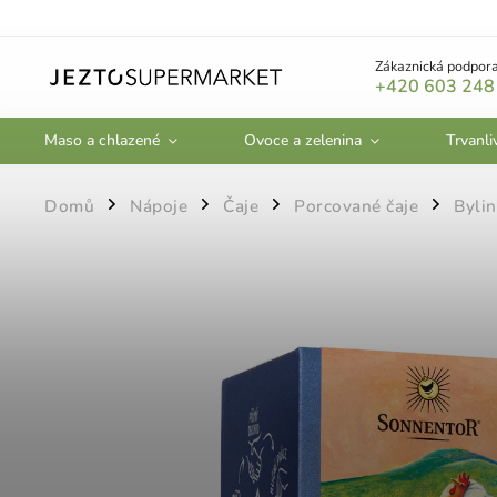
Zákaznická podpora
+420 603 248
Maso a chlazené
Ovoce a zelenina
Trvanli
Domů
Nápoje
Čaje
Porcované čaje
Byli
/
/
/
/