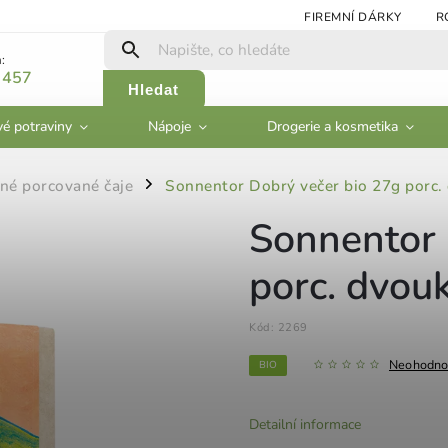
FIREMNÍ DÁRKY
R
:
 457
Hledat
vé potraviny
Nápoje
Drogerie a kosmetika
nné porcované čaje
Sonnentor Dobrý večer bio 27g porc
/
Sonnentor 
porc. dvo
Kód:
2269
Neohodno
BIO
Detailní informace