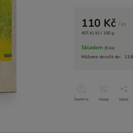
110 Kč
/ ks
407,41 Kč / 100 g
Skladem
(5 ks)
Můžeme doručit do:
13.
Zeptat se
Hlídat
Sdílet