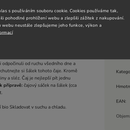
iskuze
Ostatní informace
hlas s používáním souboru cookie. Cookies používáme tak,
 pohodlné prohlížení webu a zlepšili zážitek z nakupování.
u webu neustále zlepšujeme jeho funkce, výkon a
formací
Doplňk
entor. Produkt v bio kvalitě.
 odpočinuli od ruchu všedního dne a
vychutnejte si šálek tohoto čaje. Kromě
Katego
ny a sléz. Čaj je nejlepší pít jednu
k přípravě:
čajový sáček na šálek (cca
Hmotn
t.
EAN
:
í bio Skladovat v suchu a chladu.
Objem