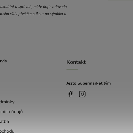
aktuální a správné, může dojít z důvodu
rosím vždy přečtěte etiketu na výrobku a
rvis
Kontakt
Jezto Supermarket tým
dmínky
bních údajů
atba
bchodu