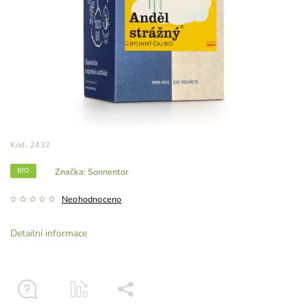
Kód:
2432
BIO
Značka:
Sonnentor
Neohodnoceno
Detailní informace