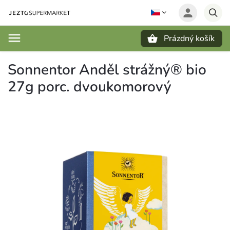
Prázdný košík
Hledat
Sonnentor Anděl strážný® bio
27g porc. dvoukomorový