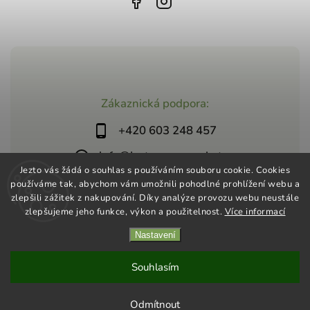
Zákaznická podpora:
+420 603 248 457
info@jeztosupermarket.cz
Jezto vás žádá o souhlas s používáním souboru cookie. Cookies
používáme tak, abychom vám umožnili pohodlné prohlížení webu a
zlepšili zážitek z nakupování. Díky analýze provozu webu neustále
zlepšujeme jeho funkce, výkon a použitelnost.
Více informací
Nastavení
Copyright 2026
Jezto Supermarket
. Všechna práva vyhrazena.
Vytvořil
Shoptet
| Design
Shoptak.cz
Souhlasím
Odmítnout