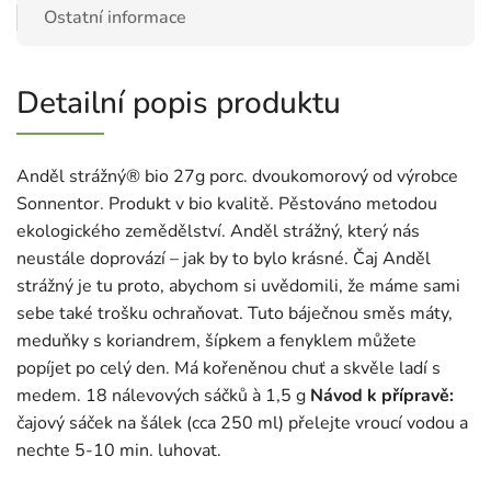
Ostatní informace
Detailní popis produktu
Anděl strážný® bio 27g porc. dvoukomorový od výrobce
Sonnentor. Produkt v bio kvalitě. Pěstováno metodou
ekologického zemědělství. Anděl strážný, který nás
neustále doprovází – jak by to bylo krásné. Čaj Anděl
strážný je tu proto, abychom si uvědomili, že máme sami
sebe také trošku ochraňovat. Tuto báječnou směs máty,
meduňky s koriandrem, šípkem a fenyklem můžete
popíjet po celý den. Má kořeněnou chuť a skvěle ladí s
medem. 18 nálevových sáčků à 1,5 g
Návod k přípravě:
čajový sáček na šálek (cca 250 ml) přelejte vroucí vodou a
nechte 5-10 min. luhovat.