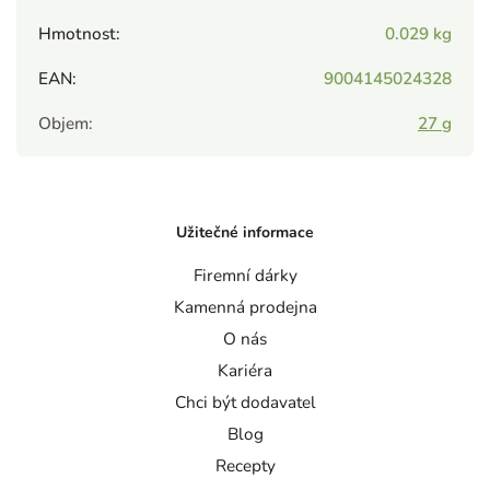
Hmotnost
:
0.029 kg
EAN
:
9004145024328
Objem
:
27 g
Užitečné informace
Firemní dárky
Kamenná prodejna
O nás
Kariéra
Chci být dodavatel
Blog
Recepty